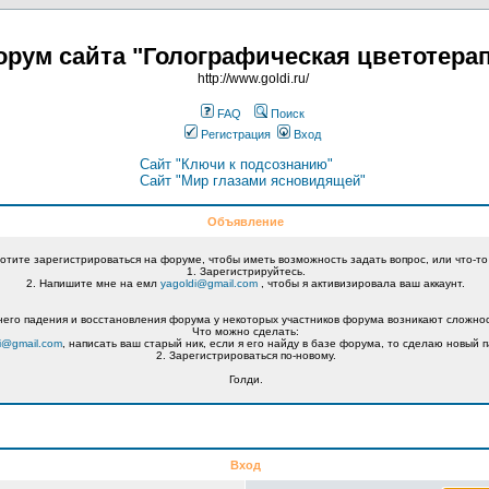
рум сайта "Голографическая цветотера
http://www.goldi.ru/
FAQ
Поиск
Регистрация
Вход
Сайт "Ключи к подсознанию"
Сайт "Мир глазами ясновидящей"
Объявление
хотите зарегистрироваться на форуме, чтобы иметь возможность задать вопрос, или что-то
1. Зарегистрируйтесь.
2. Напишите мне на емл
yagoldi@gmail.com
, чтобы я активизировала ваш аккаунт.
его падения и восстановления форума у некоторых участников форума возникают сложнос
Что можно сделать:
i@gmail.com
, написать ваш старый ник, если я его найду в базе форума, то сделаю новый п
2. Зарегистрироваться по-новому.
Голди.
Вход