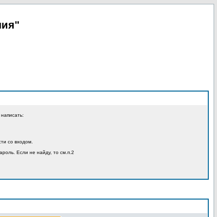
пия"
 написать:
ти со входом.
ароль. Если не найду, то см.п.2