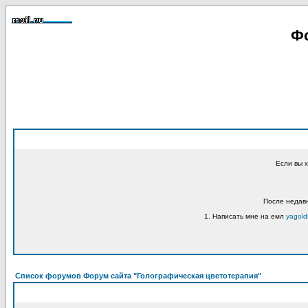
Фо
Если вы 
После недавн
1. Написать мне на емл
yagold
Список форумов Форум сайта "Голографическая цветотерапия"