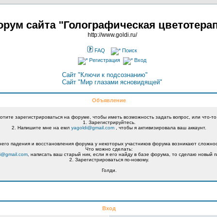
рум сайта "Голографическая цветотера
http://www.goldi.ru/
FAQ
Поиск
Регистрация
Вход
Сайт "Ключи к подсознанию"
Сайт "Мир глазами ясновидящей"
Объявление
хотите зарегистрироваться на форуме, чтобы иметь возможность задать вопрос, или что-то
1. Зарегистрируйтесь.
2. Напишите мне на емл
yagoldi@gmail.com
, чтобы я активизировала ваш аккаунт.
его падения и восстановления форума у некоторых участников форума возникают сложнос
Что можно сделать:
i@gmail.com
, написать ваш старый ник, если я его найду в базе форума, то сделаю новый п
2. Зарегистрироваться по-новому.
Голди.
Вход