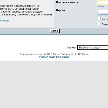
Имя пользователя:
ает всего несколько минут, но
Регистр
могут быть установлены также
Пароль:
 зарегистрироваться, вам следует
то ваше присутствие на форумах означает
Забыли 
Авто
льности
Скры
Перейти:
Создано на основе
phpBB
® Forum Software © phpBB Group
Русская поддержка phpBB