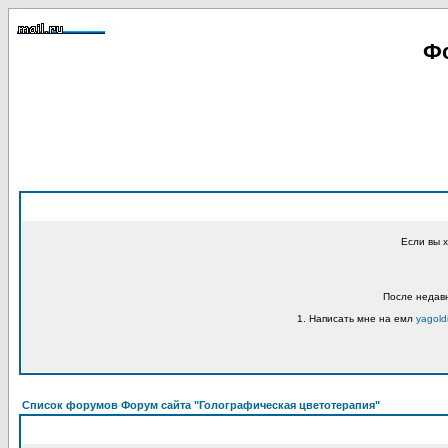
Фо
Если вы 
После недавн
1. Написать мне на емл
yagold
Список форумов Форум сайта "Голографическая цветотерапия"