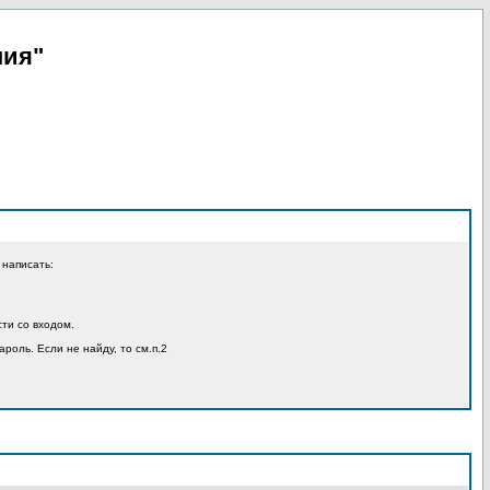
пия"
 написать:
ти со входом.
ароль. Если не найду, то см.п.2