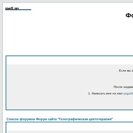
Фо
Если вы 
После недавн
1. Написать мне на емл
yagold
Список форумов Форум сайта "Голографическая цветотерапия"