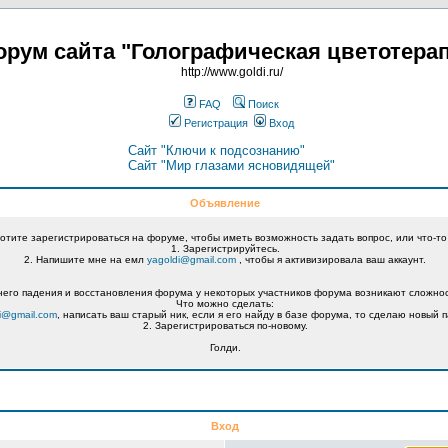
рум сайта "Голографическая цветотера
http://www.goldi.ru/
FAQ
Поиск
Регистрация
Вход
Сайт "Ключи к подсознанию"
Сайт "Мир глазами ясновидящей"
Объявление
хотите зарегистрироваться на форуме, чтобы иметь возможность задать вопрос, или что-то
1. Зарегистрируйтесь.
2. Напишите мне на емл
yagoldi@gmail.com
, чтобы я активизировала ваш аккаунт.
его падения и восстановления форума у некоторых участников форума возникают сложнос
Что можно сделать:
i@gmail.com
, написать ваш старый ник, если я его найду в базе форума, то сделаю новый п
2. Зарегистрироваться по-новому.
Голди.
Вход