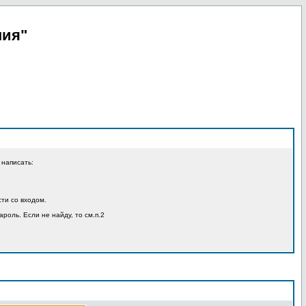
пия"
 написать:
ти со входом.
ароль. Если не найду, то см.п.2