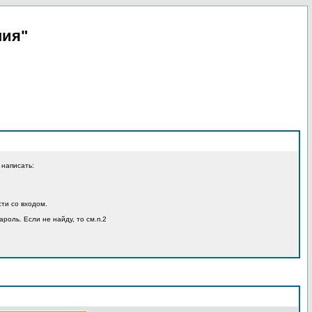
пия"
 написать:
ти со входом.
ароль. Если не найду, то см.п.2