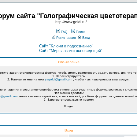
рум сайта "Голографическая цветотера
http://www.goldi.ru/
FAQ
Поиск
Регистрация
Вход
Сайт "Ключи к подсознанию"
Сайт "Мир глазами ясновидящей"
Объявление
хотите зарегистрироваться на форуме, чтобы иметь возможность задать вопрос, или что-то
1. Зарегистрируйтесь.
2. Напишите мне на емл
yagoldi@gmail.com
, чтобы я активизировала ваш аккаунт.
его падения и восстановления форума у некоторых участников форума возникают сложнос
Что можно сделать:
i@gmail.com
, написать ваш старый ник, если я его найду в базе форума, то сделаю новый п
2. Зарегистрироваться по-новому.
Голди.
Вход