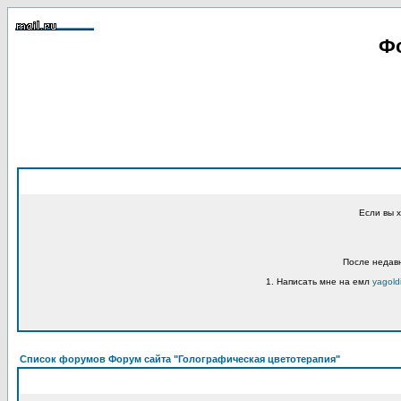
Фо
Если вы 
После недавн
1. Написать мне на емл
yagold
Список форумов Форум сайта "Голографическая цветотерапия"