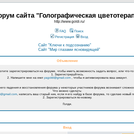
рум сайта "Голографическая цветотера
http://www.goldi.ru/
FAQ
Поиск
Регистрация
Вход
Сайт "Ключи к подсознанию"
Сайт "Мир глазами ясновидящей"
Объявление
хотите зарегистрироваться на форуме, чтобы иметь возможность задать вопрос, или что-то
1. Зарегистрируйтесь.
2. Напишите мне на емл
yagoldi@gmail.com
, чтобы я активизировала ваш аккаунт.
его падения и восстановления форума у некоторых участников форума возникают сложнос
Что можно сделать:
i@gmail.com
, написать ваш старый ник, если я его найду в базе форума, то сделаю новый п
2. Зарегистрироваться по-новому.
Голди.
Вход