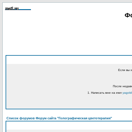
Фо
Если вы 
После недавн
1. Написать мне на емл
yagold
Список форумов Форум сайта "Голографическая цветотерапия"