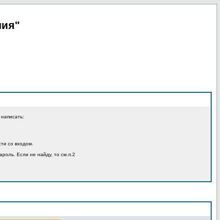
пия"
 написать:
ти со входом.
ароль. Если не найду, то см.п.2