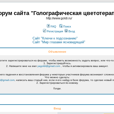
рум сайта "Голографическая цветотера
http://www.goldi.ru/
FAQ
Поиск
Регистрация
Вход
Сайт "Ключи к подсознанию"
Сайт "Мир глазами ясновидящей"
Объявление
хотите зарегистрироваться на форуме, чтобы иметь возможность задать вопрос, или что-то
1. Зарегистрируйтесь.
2. Напишите мне на емл
yagoldi@gmail.com
, чтобы я активизировала ваш аккаунт.
его падения и восстановления форума у некоторых участников форума возникают сложнос
Что можно сделать:
i@gmail.com
, написать ваш старый ник, если я его найду в базе форума, то сделаю новый п
2. Зарегистрироваться по-новому.
Голди.
Вход