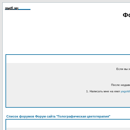
Фо
Если вы 
После недавн
1. Написать мне на емл
yagold
Список форумов Форум сайта "Голографическая цветотерапия"