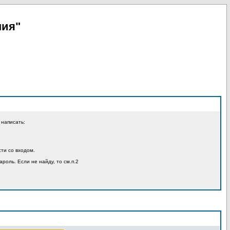
пия"
 написать:
ти со входом.
ароль. Если не найду, то см.п.2