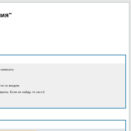
пия"
 написать:
ти со входом.
ароль. Если не найду, то см.п.2