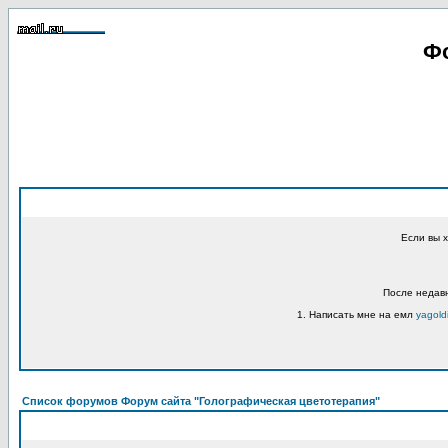
Фо
Если вы 
После недавн
1. Написать мне на емл
yagold
Список форумов Форум сайта "Голографическая цветотерапия"