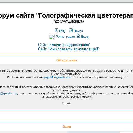
рум сайта "Голографическая цветотера
http://www.goldi.ru/
FAQ
Поиск
Регистрация
Вход
Сайт "Ключи к подсознанию"
Сайт "Мир глазами ясновидящей"
Объявление
хотите зарегистрироваться на форуме, чтобы иметь возможность задать вопрос, или что-то
1. Зарегистрируйтесь.
2. Напишите мне на емл
yagoldi@gmail.com
, чтобы я активизировала ваш аккаунт.
его падения и восстановления форума у некоторых участников форума возникают сложнос
Что можно сделать:
i@gmail.com
, написать ваш старый ник, если я его найду в базе форума, то сделаю новый п
2. Зарегистрироваться по-новому.
Голди.
Вход