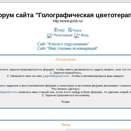
рум сайта "Голографическая цветотера
http://www.goldi.ru/
FAQ
Поиск
Регистрация
Вход
Сайт "Ключи к подсознанию"
Сайт "Мир глазами ясновидящей"
Объявление
хотите зарегистрироваться на форуме, чтобы иметь возможность задать вопрос, или что-то
1. Зарегистрируйтесь.
2. Напишите мне на емл
yagoldi@gmail.com
, чтобы я активизировала ваш аккаунт.
его падения и восстановления форума у некоторых участников форума возникают сложнос
Что можно сделать:
i@gmail.com
, написать ваш старый ник, если я его найду в базе форума, то сделаю новый п
2. Зарегистрироваться по-новому.
Голди.
Вход