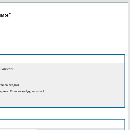
пия"
 написать:
ти со входом.
ароль. Если не найду, то см.п.2