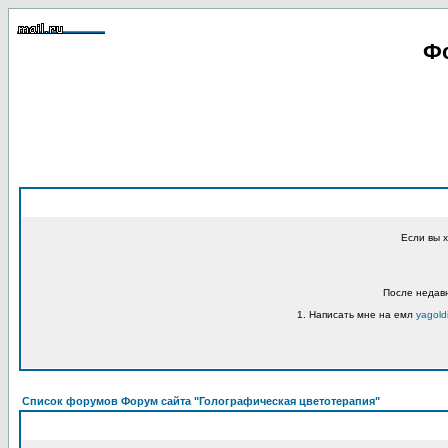
Фо
Если вы 
После недавн
1. Написать мне на емл
yagold
Список форумов Форум сайта "Голографическая цветотерапия"