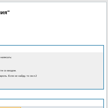
пия"
 написать:
ти со входом.
ароль. Если не найду, то см.п.2