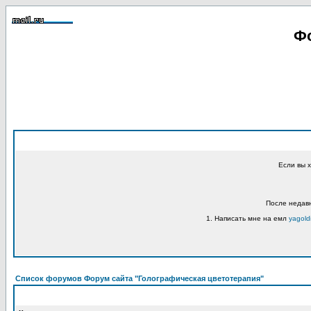
Фо
Если вы 
После недавн
1. Написать мне на емл
yagold
Список форумов Форум сайта "Голографическая цветотерапия"