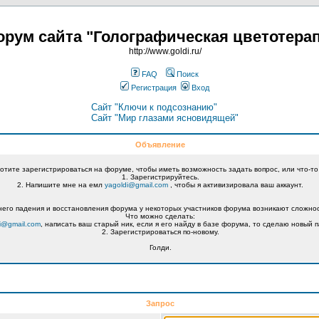
рум сайта "Голографическая цветотера
http://www.goldi.ru/
FAQ
Поиск
Регистрация
Вход
Сайт "Ключи к подсознанию"
Сайт "Мир глазами ясновидящей"
Объявление
хотите зарегистрироваться на форуме, чтобы иметь возможность задать вопрос, или что-то
1. Зарегистрируйтесь.
2. Напишите мне на емл
yagoldi@gmail.com
, чтобы я активизировала ваш аккаунт.
его падения и восстановления форума у некоторых участников форума возникают сложнос
Что можно сделать:
i@gmail.com
, написать ваш старый ник, если я его найду в базе форума, то сделаю новый п
2. Зарегистрироваться по-новому.
Голди.
Запрос