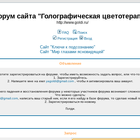
рум сайта "Голографическая цветотера
http://www.goldi.ru/
FAQ
Поиск
Регистрация
Вход
Сайт "Ключи к подсознанию"
Сайт "Мир глазами ясновидящей"
Объявление
хотите зарегистрироваться на форуме, чтобы иметь возможность задать вопрос, или что-то
1. Зарегистрируйтесь.
2. Напишите мне на емл
yagoldi@gmail.com
, чтобы я активизировала ваш аккаунт.
его падения и восстановления форума у некоторых участников форума возникают сложнос
Что можно сделать:
i@gmail.com
, написать ваш старый ник, если я его найду в базе форума, то сделаю новый п
2. Зарегистрироваться по-новому.
Голди.
Запрос