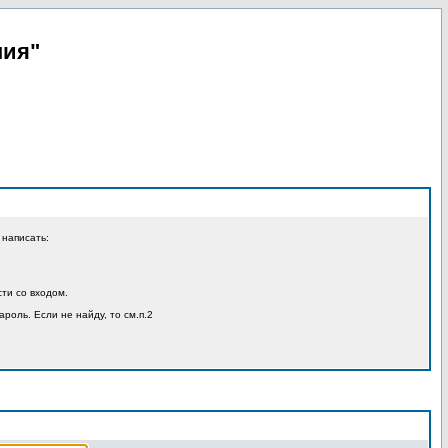
пия"
 написать:
ти со входом.
ароль. Если не найду, то см.п.2