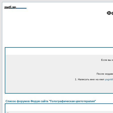
Фо
Если вы 
После недавн
1. Написать мне на емл
yagold
Список форумов Форум сайта "Голографическая цветотерапия"