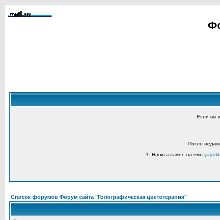
Фо
Если вы 
После недавн
1. Написать мне на емл
yagold
Список форумов Форум сайта "Голографическая цветотерапия"