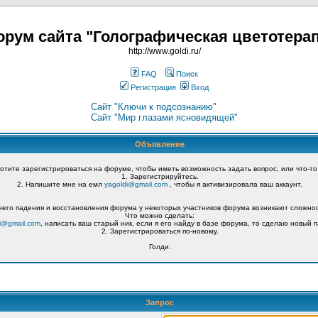
рум сайта "Голографическая цветотера
http://www.goldi.ru/
FAQ
Поиск
Регистрация
Вход
Сайт "Ключи к подсознанию"
Сайт "Мир глазами ясновидящей"
Объявление
хотите зарегистрироваться на форуме, чтобы иметь возможность задать вопрос, или что-то
1. Зарегистрируйтесь.
2. Напишите мне на емл
yagoldi@gmail.com
, чтобы я активизировала ваш аккаунт.
его падения и восстановления форума у некоторых участников форума возникают сложнос
Что можно сделать:
i@gmail.com
, написать ваш старый ник, если я его найду в базе форума, то сделаю новый п
2. Зарегистрироваться по-новому.
Голди.
Запрос