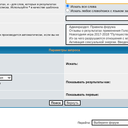
атах, и
-
для слов, которых в результатах
Искать все слова
 списка. Используйте
*
в качестве шаблона
Искать любое слово/поиск с языком з
 производится автоматически, если вы не
Параметры запроса
Искать:
Показывать результаты как:
ю
Показывать первые:
Перейти: