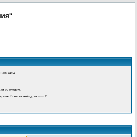
пия"
 написать:
ти со входом.
ароль. Если не найду, то см.п.2