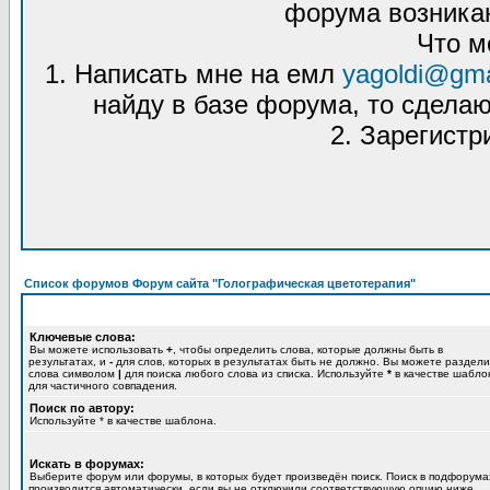
форума возникаю
Что м
1. Написать мне на емл
yagoldi@gma
найду в базе форума, то сделаю
2. Зарегистр
Список форумов Форум сайта "Голографическая цветотерапия"
Ключевые слова:
Вы можете использовать
+
, чтобы определить слова, которые должны быть в
результатах, и
-
для слов, которых в результатах быть не должно. Вы можете раздели
слова символом
|
для поиска любого слова из списка. Используйте
*
в качестве шабло
для частичного совпадения.
Поиск по автору:
Используйте * в качестве шаблона.
Искать в форумах:
Выберите форум или форумы, в которых будет произведён поиск. Поиск в подфорума
производится автоматически, если вы не отключили соответствующую опцию ниже.