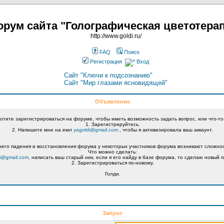
рум сайта "Голографическая цветотера
http://www.goldi.ru/
FAQ
Поиск
Регистрация
Вход
Сайт "Ключи к подсознанию"
Сайт "Мир глазами ясновидящей"
Объявление
хотите зарегистрироваться на форуме, чтобы иметь возможность задать вопрос, или что-то
1. Зарегистрируйтесь.
2. Напишите мне на емл
yagoldi@gmail.com
, чтобы я активизировала ваш аккаунт.
его падения и восстановления форума у некоторых участников форума возникают сложнос
Что можно сделать:
i@gmail.com
, написать ваш старый ник, если я его найду в базе форума, то сделаю новый п
2. Зарегистрироваться по-новому.
Голди.
Запрос