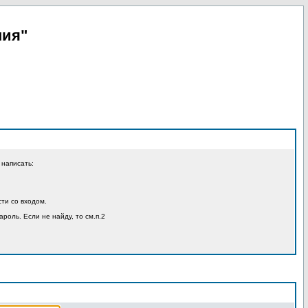
пия"
 написать:
ти со входом.
ароль. Если не найду, то см.п.2