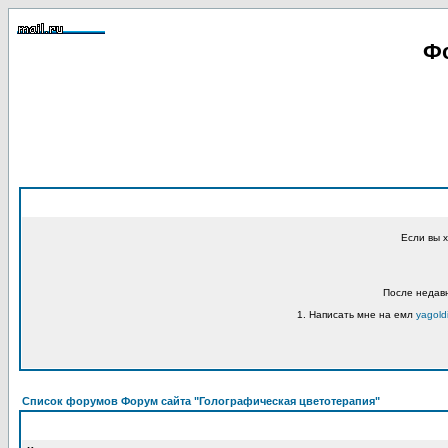
Фо
Если вы 
После недавн
1. Написать мне на емл
yagold
Список форумов Форум сайта "Голографическая цветотерапия"