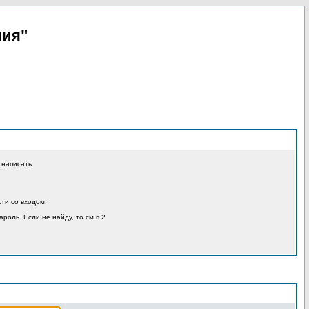
пия"
 написать:
ти со входом.
ароль. Если не найду, то см.п.2