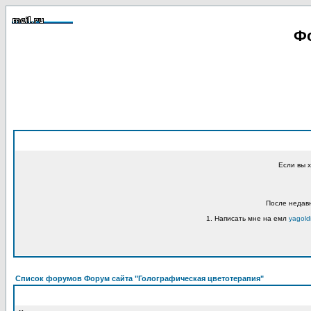
Фо
Если вы 
После недавн
1. Написать мне на емл
yagold
Список форумов Форум сайта "Голографическая цветотерапия"