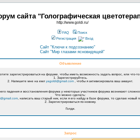
рум сайта "Голографическая цветотера
http://www.goldi.ru/
FAQ
Поиск
Регистрация
Вход
Сайт "Ключи к подсознанию"
Сайт "Мир глазами ясновидящей"
Объявление
хотите зарегистрироваться на форуме, чтобы иметь возможность задать вопрос, или что-то
1. Зарегистрируйтесь.
2. Напишите мне на емл
yagoldi@gmail.com
, чтобы я активизировала ваш аккаунт.
его падения и восстановления форума у некоторых участников форума возникают сложнос
Что можно сделать:
i@gmail.com
, написать ваш старый ник, если я его найду в базе форума, то сделаю новый п
2. Зарегистрироваться по-новому.
Голди.
Запрос