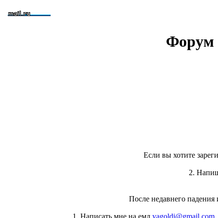
Форум 
Если вы хотите зареги
2. Напи
После недавнего падения 
1. Написать мне на емл
yagoldi@gmail.com