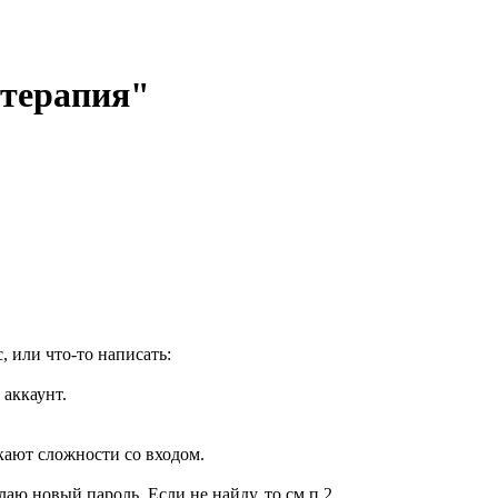
отерапия"
, или что-то написать:
 аккаунт.
кают сложности со входом.
елаю новый пароль. Если не найду, то см.п.2