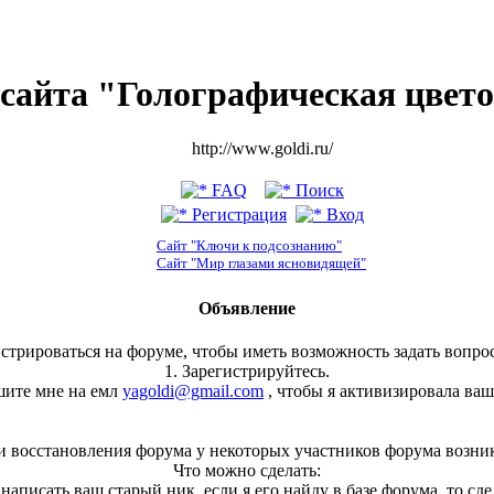
сайта "Голографическая цвет
http://www.goldi.ru/
FAQ
Поиск
Регистрация
Вход
Сайт "Ключи к подсознанию"
Сайт "Мир глазами ясновидящей"
Объявление
стрироваться на форуме, чтобы иметь возможность задать вопрос
1. Зарегистрируйтесь.
шите мне на емл
yagoldi@gmail.com
, чтобы я активизировала ваш
и восстановления форума у некоторых участников форума возни
Что можно сделать:
, написать ваш старый ник, если я его найду в базе форума, то сд