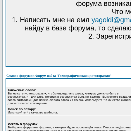
форума возникаю
Что м
1. Написать мне на емл
yagoldi@gma
найду в базе форума, то сделаю
2. Зарегистр
Список форумов Форум сайта "Голографическая цветотерапия"
Ключевые слова:
Вы можете использовать
+
, чтобы определить слова, которые должны быть в
результатах, и
-
для слов, которых в результатах быть не должно. Вы можете раздели
слова символом
|
для поиска любого слова из списка. Используйте
*
в качестве шабло
для частичного совпадения.
Поиск по автору:
Используйте * в качестве шаблона.
Искать в форумах:
Выберите форум или форумы, в которых будет произведён поиск. Поиск в подфорума
производится автоматически, если вы не отключили соответствующую опцию ниже.