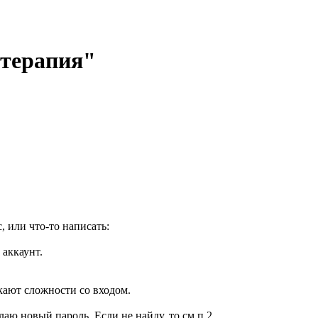
отерапия"
, или что-то написать:
 аккаунт.
кают сложности со входом.
елаю новый пароль. Если не найду, то см.п.2