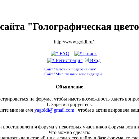
сайта "Голографическая цвет
http://www.goldi.ru/
FAQ
Поиск
Регистрация
Вход
Сайт "Ключи к подсознанию"
Сайт "Мир глазами ясновидящей"
Объявление
стрироваться на форуме, чтобы иметь возможность задать вопрос
1. Зарегистрируйтесь.
шите мне на емл
yagoldi@gmail.com
, чтобы я активизировала ваш
и восстановления форума у некоторых участников форума возни
Что можно сделать:
, написать ваш старый ник, если я его найду в базе форума, то сд