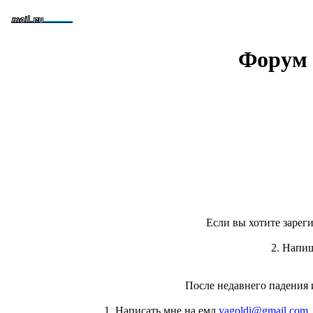
Форум 
Если вы хотите зареги
2. Напи
После недавнего падения 
1. Написать мне на емл
yagoldi@gmail.com