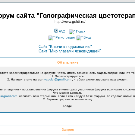
рум сайта "Голографическая цветотера
http://www.goldi.ru/
FAQ
Поиск
Регистрация
Вход
Сайт "Ключи к подсознанию"
Сайт "Мир глазами ясновидящей"
Объявление
хотите зарегистрироваться на форуме, чтобы иметь возможность задать вопрос, или что-то
1. Зарегистрируйтесь.
2. Напишите мне на емл
yagoldi@gmail.com
, чтобы я активизировала ваш аккаунт.
его падения и восстановления форума у некоторых участников форума возникают сложнос
Что можно сделать:
i@gmail.com
, написать ваш старый ник, если я его найду в базе форума, то сделаю новый п
2. Зарегистрироваться по-новому.
Голди.
Запрос