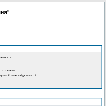
пия"
 написать:
ти со входом.
ароль. Если не найду, то см.п.2