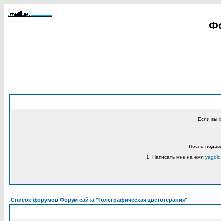
Фо
Если вы 
После недавн
1. Написать мне на емл
yagold
Список форумов Форум сайта "Голографическая цветотерапия"