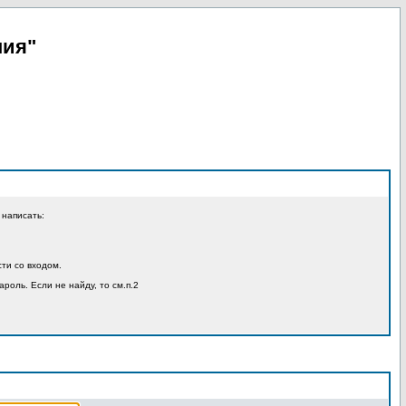
пия"
 написать:
ти со входом.
ароль. Если не найду, то см.п.2