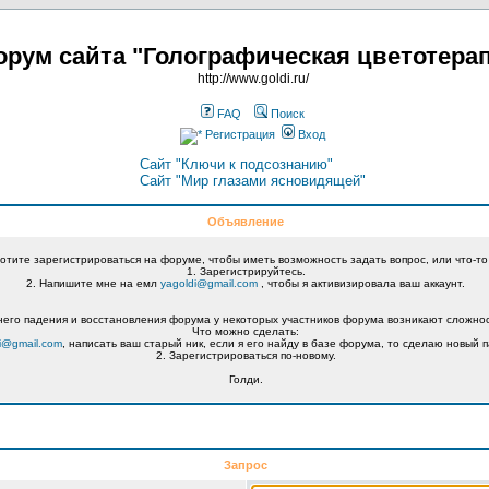
рум сайта "Голографическая цветотера
http://www.goldi.ru/
FAQ
Поиск
Регистрация
Вход
Сайт "Ключи к подсознанию"
Сайт "Мир глазами ясновидящей"
Объявление
хотите зарегистрироваться на форуме, чтобы иметь возможность задать вопрос, или что-то
1. Зарегистрируйтесь.
2. Напишите мне на емл
yagoldi@gmail.com
, чтобы я активизировала ваш аккаунт.
его падения и восстановления форума у некоторых участников форума возникают сложнос
Что можно сделать:
i@gmail.com
, написать ваш старый ник, если я его найду в базе форума, то сделаю новый п
2. Зарегистрироваться по-новому.
Голди.
Запрос