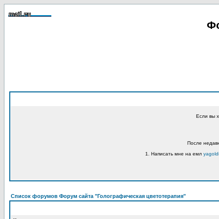
Фо
Если вы 
После недавн
1. Написать мне на емл
yagold
Список форумов Форум сайта "Голографическая цветотерапия"