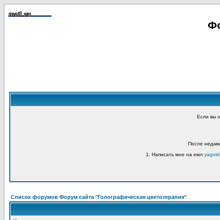
Фо
Если вы 
После недавн
1. Написать мне на емл
yagold
Список форумов Форум сайта "Голографическая цветотерапия"