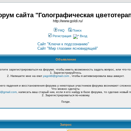
рум сайта "Голографическая цветотера
http://www.goldi.ru/
FAQ
Поиск
Регистрация
Вход
Сайт "Ключи к подсознанию"
Сайт "Мир глазами ясновидящей"
Объявление
хотите зарегистрироваться на форуме, чтобы иметь возможность задать вопрос, или что-то
1. Зарегистрируйтесь.
2. Напишите мне на емл
yagoldi@gmail.com
, чтобы я активизировала ваш аккаунт.
его падения и восстановления форума у некоторых участников форума возникают сложнос
Что можно сделать:
i@gmail.com
, написать ваш старый ник, если я его найду в базе форума, то сделаю новый п
2. Зарегистрироваться по-новому.
Голди.
Запрос