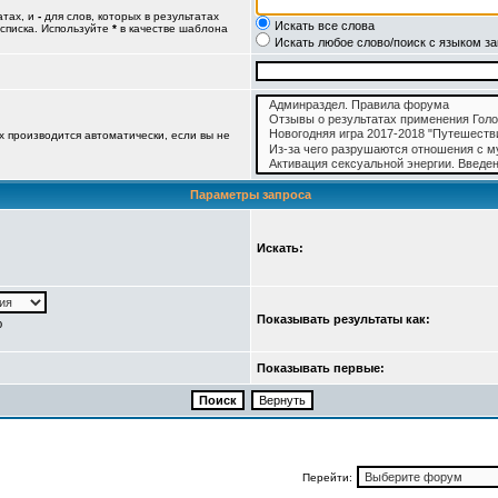
атах, и
-
для слов, которых в результатах
Искать все слова
 списка. Используйте
*
в качестве шаблона
Искать любое слово/поиск с языком з
 производится автоматически, если вы не
Параметры запроса
Искать:
Показывать результаты как:
ю
Показывать первые:
Перейти: