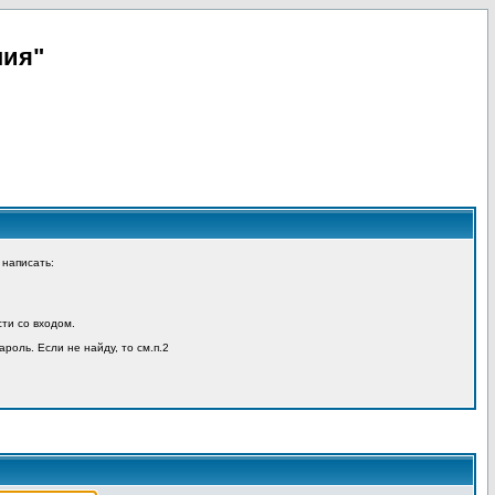
пия"
 написать:
ти со входом.
ароль. Если не найду, то см.п.2