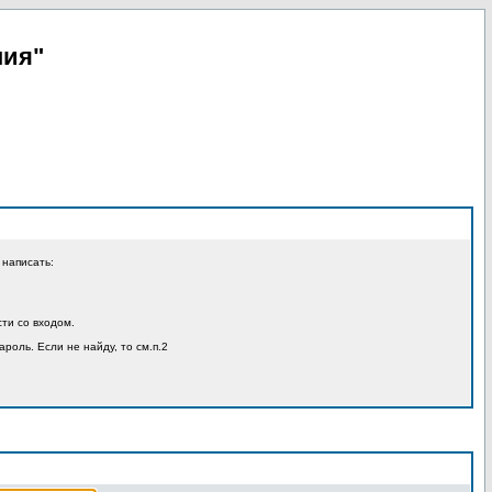
пия"
 написать:
ти со входом.
ароль. Если не найду, то см.п.2