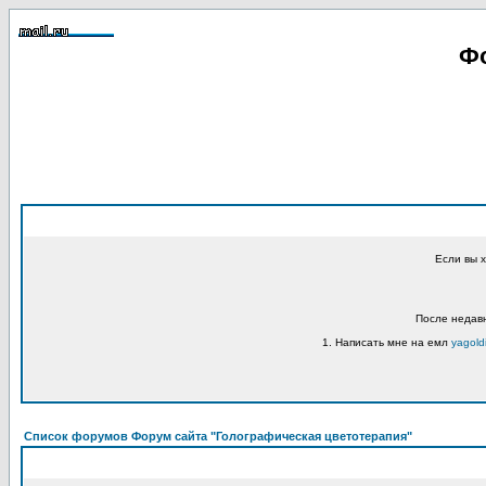
Фо
Если вы 
После недавн
1. Написать мне на емл
yagold
Список форумов Форум сайта "Голографическая цветотерапия"