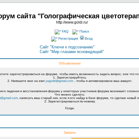
рум сайта "Голографическая цветотера
http://www.goldi.ru/
FAQ
Поиск
Регистрация
Вход
Сайт "Ключи к подсознанию"
Сайт "Мир глазами ясновидящей"
Объявление
хотите зарегистрироваться на форуме, чтобы иметь возможность задать вопрос, или что-то
1. Зарегистрируйтесь.
2. Напишите мне на емл
yagoldi@gmail.com
, чтобы я активизировала ваш аккаунт.
его падения и восстановления форума у некоторых участников форума возникают сложнос
Что можно сделать:
i@gmail.com
, написать ваш старый ник, если я его найду в базе форума, то сделаю новый п
2. Зарегистрироваться по-новому.
Голди.
Запрос