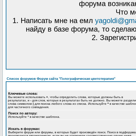
форума возникаю
Что м
1. Написать мне на емл
yagoldi@gma
найду в базе форума, то сделаю
2. Зарегистр
Список форумов Форум сайта "Голографическая цветотерапия"
Ключевые слова:
Вы можете использовать
+
, чтобы определить слова, которые должны быть в
результатах, и
-
для слов, которых в результатах быть не должно. Вы можете раздели
слова символом
|
для поиска любого слова из списка. Используйте
*
в качестве шабло
для частичного совпадения.
Поиск по автору:
Используйте * в качестве шаблона.
Искать в форумах:
Выберите форум или форумы, в которых будет произведён поиск. Поиск в подфорума
производится автоматически, если вы не отключили соответствующую опцию ниже.