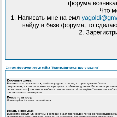
форума возникаю
Что м
1. Написать мне на емл
yagoldi@gma
найду в базе форума, то сделаю
2. Зарегистр
Список форумов Форум сайта "Голографическая цветотерапия"
Ключевые слова:
Вы можете использовать
+
, чтобы определить слова, которые должны быть в
результатах, и
-
для слов, которых в результатах быть не должно. Вы можете раздели
слова символом
|
для поиска любого слова из списка. Используйте
*
в качестве шабло
для частичного совпадения.
Поиск по автору:
Используйте * в качестве шаблона.
Искать в форумах:
Выберите форум или форумы, в которых будет произведён поиск. Поиск в подфорума
производится автоматически, если вы не отключили соответствующую опцию ниже.