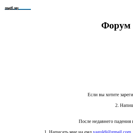
Форум 
Если вы хотите зареги
2. Напи
После недавнего падения 
1. Написать мне на емл
yagoldi@gmail.com