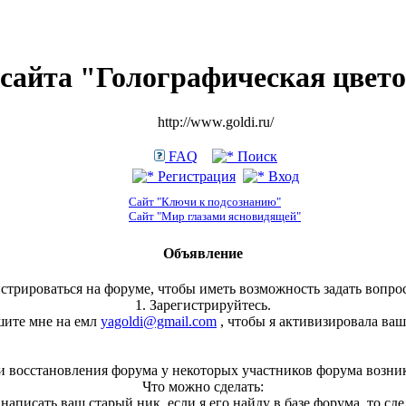
сайта "Голографическая цвет
http://www.goldi.ru/
FAQ
Поиск
Регистрация
Вход
Сайт "Ключи к подсознанию"
Сайт "Мир глазами ясновидящей"
Объявление
стрироваться на форуме, чтобы иметь возможность задать вопрос
1. Зарегистрируйтесь.
шите мне на емл
yagoldi@gmail.com
, чтобы я активизировала ваш
и восстановления форума у некоторых участников форума возни
Что можно сделать:
, написать ваш старый ник, если я его найду в базе форума, то сд