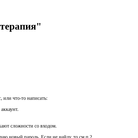
отерапия"
, или что-то написать:
 аккаунт.
кают сложности со входом.
елаю новый пароль. Если не найду, то см.п.2