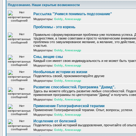
Подсознание. Наши скрытые возможности
Рассылка "Учимся понимать подсознание"
Модераторы:
Goldy
,
Александр
Проблемы - это корень
Правильно сформулированная проблема-уже половина успеха. 
трудностями, а также советами и просто человеческим внимание
проблема-это завуалированое желание, а желание, это действие, 
счастью.
Модераторы:
Goldy
,
Александр
Сны, вещие сны
Каждый сон имеет свою индивидуальность и не может быть трак
Модераторы:
Goldy
,
Александр
Необычные истории из жизни
Поделитесь своей, прокомментируйте другие
Модераторы:
Goldy
,
Александр
Развитие способностей. Программа "Давид".
Здесь вы можете обсудить развитие любых способностей. Поде
применения программы по цветотерапии "Давид" и получить сов
Модераторы:
Goldy
,
Александр
Применение Голографической терапии
Применение Голографической терапии. Опыт, вопросы, успехи.
Модераторы:
Goldy
,
Александр
Исцеление от болезней
Поделитесь своей историей выздоровления, прочитайте об опыте
Модераторы:
Goldy
,
Александр