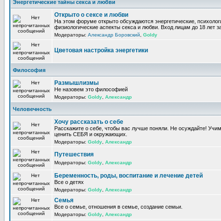
Энергетические тайны секса и любви
Открыто о сексе и любви
На этом форуме открыто обсуждаются энергетические, психолог
физиологические аспекты секса и любви. Вход лицам до 18 лет з
Модераторы:
Александр Боровский
,
Goldy
Цветовая настройка энергетики
Философия
Размышлизмы
Не назовем это философией
Модераторы:
Goldy
,
Александр
Человечность
Хочу рассказать о себе
Расскажите о себе, чтобы вас лучше поняли. Не осуждайте! Учи
ценить СЕБЯ и окружающих.
Модераторы:
Goldy
,
Александр
Путешествия
Модераторы:
Goldy
,
Александр
Беременность, роды, воспитание и лечение детей
Все о детях
Модераторы:
Goldy
,
Александр
Семья
Все о семье, отношения в семье, создание семьи.
Модераторы:
Goldy
,
Александр