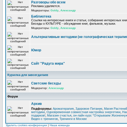
Разговоры обо всем
Реклама удаляется.
Модераторы:
Goldy
,
Александр
Библиотека
Ссылки на интересные книги и статьи, собирание интересных кни
Беседы о КУЛЬТУРЕ - обсуждение книг, фильмов, музыки.
Модераторы:
Goldy
,
Александр
Альтернативные методики (не голографическая терапи
Юмор
Сайт "Радуга мира"
Курилка для завсегдатаев
Светские беседы
Модератор:
Александр
Форум
Архив
Подфорумы:
Ароматерапия
,
Здоровое Питание
,
Магия Растени
методики
,
Одновременная совместная настройка энергетики
,
На
подарков!
,
Магазин счастья
,
он-лайн курс "Открываем Жизненную
Видео с тренингов
,
Тренинги в Москве
Удалить cookies конференции
|
Наша команда