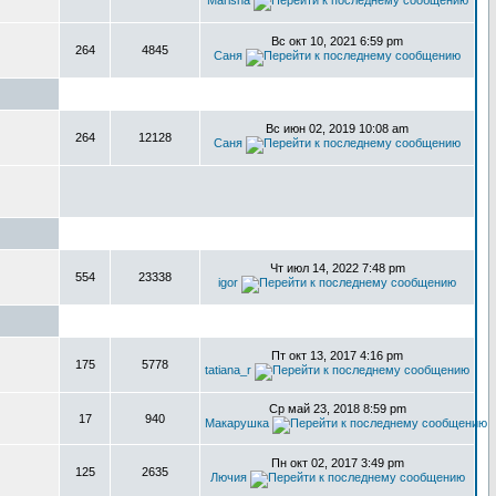
Marisha
Вс окт 10, 2021 6:59 pm
264
4845
Саня
Вс июн 02, 2019 10:08 am
264
12128
Саня
Чт июл 14, 2022 7:48 pm
554
23338
igor
Пт окт 13, 2017 4:16 pm
175
5778
tatiana_r
Ср май 23, 2018 8:59 pm
17
940
Макарушка
Пн окт 02, 2017 3:49 pm
125
2635
Лючия