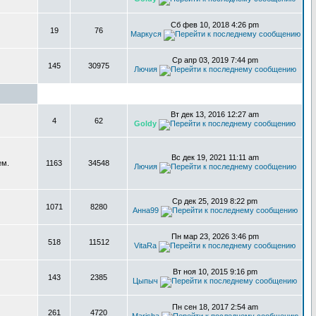
Сб фев 10, 2018 4:26 pm
19
76
Маркуся
Ср апр 03, 2019 7:44 pm
145
30975
Лючия
Вт дек 13, 2016 12:27 am
4
62
Goldy
Вс дек 19, 2021 11:11 am
ем.
1163
34548
Лючия
Ср дек 25, 2019 8:22 pm
1071
8280
Анна99
Пн мар 23, 2026 3:46 pm
518
11512
VitaRa
Вт ноя 10, 2015 9:16 pm
143
2385
Цыпыч
Пн сен 18, 2017 2:54 am
261
4720