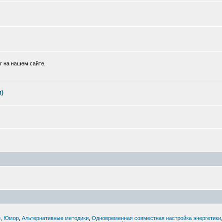
г на нашем сайте.
я)
й
,
Юмор
,
Альтернативные методики
,
Одновременная совместная настройка энергетики