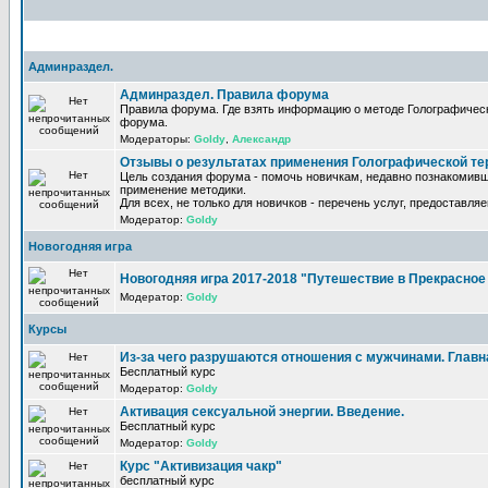
Админраздел.
Админраздел. Правила форума
Правила форума. Где взять информацию о методе Голографическ
форума.
Модераторы:
Goldy
,
Александр
Отзывы о результатах применения Голографической те
Цель создания форума - помочь новичкам, недавно познакомивш
применение методики.
Для всех, не только для новичков - перечень услуг, предоставля
Модератор:
Goldy
Новогодняя игра
Новогодняя игра 2017-2018 "Путешествие в Прекрасно
Модератор:
Goldy
Курсы
Из-за чего разрушаются отношения с мужчинами. Главная
Бесплатный курс
Модератор:
Goldy
Активация сексуальной энергии. Введение.
Бесплатный курс
Модератор:
Goldy
Курс "Активизация чакр"
бесплатный курс