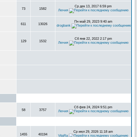
Ср дек 13, 2017 6:59 pm
73
1582
Лючия
Пн май 29, 2023 9:40 am
611
13026
drogbank
Сб янв 22, 2022 2:17 pm
129
1532
Лючия
Сб фев 24, 2024 9:51 pm
58
3757
Лючия
Ср июл 29, 2026 11:18 am
1455
40194
,
VitaRa