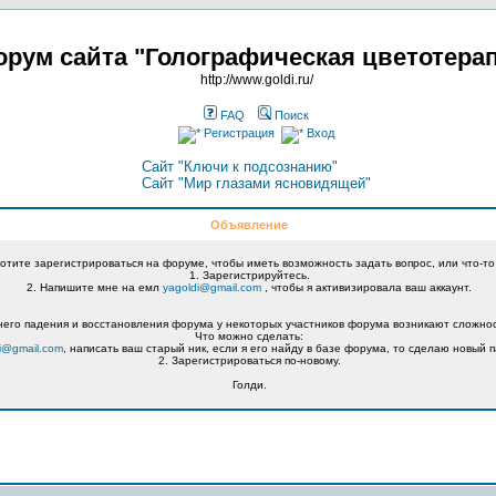
рум сайта "Голографическая цветотера
http://www.goldi.ru/
FAQ
Поиск
Регистрация
Вход
Сайт "Ключи к подсознанию"
Сайт "Мир глазами ясновидящей"
Объявление
хотите зарегистрироваться на форуме, чтобы иметь возможность задать вопрос, или что-то
1. Зарегистрируйтесь.
2. Напишите мне на емл
yagoldi@gmail.com
, чтобы я активизировала ваш аккаунт.
его падения и восстановления форума у некоторых участников форума возникают сложнос
Что можно сделать:
i@gmail.com
, написать ваш старый ник, если я его найду в базе форума, то сделаю новый п
2. Зарегистрироваться по-новому.
Голди.