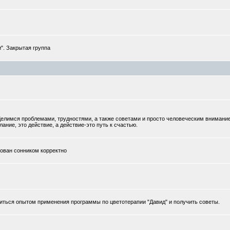
". Закрытая группа
елимся проблемами, трудностями, а также советами и просто человеческим внимани
ание, это действие, а действие-это путь к счастью.
тован сонником корректно
иться опытом применения программы по цветотерапии "Давид" и получить советы.