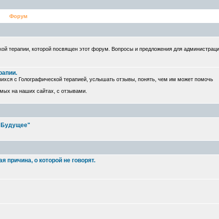
Форум
ой терапии, которой посвящен этот форум. Вопросы и предложения для администрац
рапии.
ихся с Голографической терапией, услышать отзывы, понять, чем им может помочь
емых на наших сайтах, с отзывами.
е Будущее"
 причина, о которой не говорят.