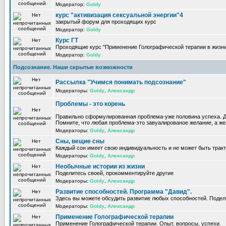
Модератор:
Goldy
курс "активизация сексуальной энергии"4
закрытый форум для проходящих курс
Модератор:
Goldy
Курс ГТ
Проходящие курс "Применение Голографической терапии в жизни
Модератор:
Goldy
Подсознание. Наши скрытые возможности
Рассылка "Учимся понимать подсознание"
Модераторы:
Goldy
,
Александр
Проблемы - это корень
Правильно сформулированная проблема-уже половина успеха. Д
Помните, что любая проблема-это завуалированое желание, а жел
Модераторы:
Goldy
,
Александр
Сны, вещие сны
Каждый сон имеет свою индивидуальность и не может быть трак
Модераторы:
Goldy
,
Александр
Необычные истории из жизни
Поделитесь своей, прокомментируйте другие
Модераторы:
Goldy
,
Александр
Развитие способностей. Программа "Давид".
Здесь вы можете обсудить развитие любых способностей. Подел
Модераторы:
Goldy
,
Александр
Применение Голографической терапии
Применение Голографической терапии. Опыт, вопросы, успехи.