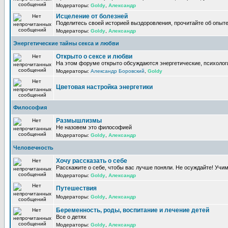
Модераторы:
Goldy
,
Александр
Исцеление от болезней
Поделитесь своей историей выздоровления, прочитайте об опыте
Модераторы:
Goldy
,
Александр
Энергетические тайны секса и любви
Открыто о сексе и любви
На этом форуме открыто обсуждаются энергетические, психологи
Модераторы:
Александр Боровский
,
Goldy
Цветовая настройка энергетики
Философия
Размышлизмы
Не назовем это философией
Модераторы:
Goldy
,
Александр
Человечность
Хочу рассказать о себе
Расскажите о себе, чтобы вас лучше поняли. Не осуждайте! Учи
Модераторы:
Goldy
,
Александр
Путешествия
Модераторы:
Goldy
,
Александр
Беременность, роды, воспитание и лечение детей
Все о детях
Модераторы:
Goldy
,
Александр