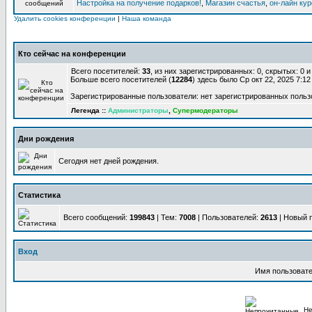
Настройка на получение подарков!
,
Магазин счастья
,
он-лайн ку
Удалить cookies конференции
|
Наша команда
Кто сейчас на конференции
Всего посетителей:
33
, из них зарегистрированных: 0, скрытых: 0 
Больше всего посетителей (
12284
) здесь было Ср окт 22, 2025 7:1
Зарегистрированные пользователи: нет зарегистрированных польз
Легенда ::
Администраторы
,
Супермодераторы
Дни рождения
Сегодня нет дней рождения.
Статистика
Всего сообщений:
199843
| Тем:
7008
| Пользователей:
2613
| Новый 
Вход
Имя пользовате
Не