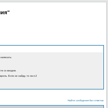
пия"
 написать:
ти со входом.
ароль. Если не найду, то см.п.2
Найти сообщения без ответов