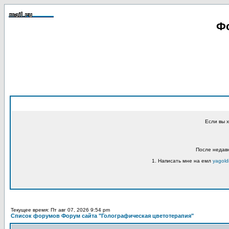
Фо
Если вы 
После недавн
1. Написать мне на емл
yagold
Текущее время: Пт авг 07, 2026 9:54 pm
Список форумов Форум сайта "Голографическая цветотерапия"