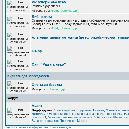
Разговоры обо всем
Реклама удаляется.
Модераторы:
Goldy
,
Александр
Библиотека
Ссылки на интересные книги и статьи, собирание интересных кни
Беседы о КУЛЬТУРЕ - обсуждение книг, фильмов, музыки.
Модераторы:
Goldy
,
Александр
Альтернативные методики (не голографическая терапи
Юмор
Сайт "Радуга мира"
Курилка для завсегдатаев
Светские беседы
Модератор:
Александр
Форум
Архив
Подфорумы:
Ароматерапия
,
Здоровое Питание
,
Магия Растени
методики
,
Одновременная совместная настройка энергетики
,
На
подарков!
,
Магазин счастья
,
он-лайн курс "Открываем Жизненную
Видео с тренингов
,
Тренинги в Москве
Удалить cookies конференции
|
Наша команда