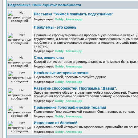
Подсознание. Наши скрытые возможности
Рассылка "Учимся понимать подсознание"
Модераторы:
Goldy
,
Александр
Проблемы - это корень
Правильно сформулированная проблема-уже половина успеха. 
трудностями, а также советами и просто человеческим внимание
проблема-это завуалированое желание, а желание, это действие, 
счастью.
Модераторы:
Goldy
,
Александр
Сны, вещие сны
Каждый сон имеет свою индивидуальность и не может быть трак
Модераторы:
Goldy
,
Александр
Необычные истории из жизни
Поделитесь своей, прокомментируйте другие
Модераторы:
Goldy
,
Александр
Развитие способностей. Программа "Давид".
Здесь вы можете обсудить развитие любых способностей. Поде
применения программы по цветотерапии "Давид" и получить сов
Модераторы:
Goldy
,
Александр
Применение Голографической терапии
Применение Голографической терапии. Опыт, вопросы, успехи.
Модераторы:
Goldy
,
Александр
Исцеление от болезней
Поделитесь своей историей выздоровления, прочитайте об опыте
Модераторы:
Goldy
,
Александр