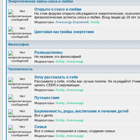
Энергетические тайны секса и любви
Открыто о сексе и любви
На этом форуме открыто обсуждаются энергетические, психолог
физиологические аспекты секса и любви. Вход лицам до 18 лет з
Модераторы:
Александр Боровский
,
Goldy
Цветовая настройка энергетики
Философия
Размышлизмы
Не назовем это философией
Модераторы:
Goldy
,
Александр
Человечность
Хочу рассказать о себе
Расскажите о себе, чтобы вас лучше поняли. Не осуждайте! Учи
ценить СЕБЯ и окружающих.
Модераторы:
Goldy
,
Александр
Путешествия
Модераторы:
Goldy
,
Александр
Беременность, роды, воспитание и лечение детей
Все о детях
Модераторы:
Goldy
,
Александр
Семья
Все о семье, отношения в семье, создание семьи.
Модераторы:
Goldy
,
Александр