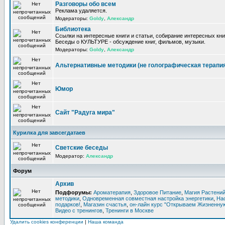
Разговоры обо всем
Реклама удаляется.
Модераторы:
Goldy
,
Александр
Библиотека
Ссылки на интересные книги и статьи, собирание интересных кни
Беседы о КУЛЬТУРЕ - обсуждение книг, фильмов, музыки.
Модераторы:
Goldy
,
Александр
Альтернативные методики (не голографическая терапи
Юмор
Сайт "Радуга мира"
Курилка для завсегдатаев
Светские беседы
Модератор:
Александр
Форум
Архив
Подфорумы:
Ароматерапия
,
Здоровое Питание
,
Магия Растени
методики
,
Одновременная совместная настройка энергетики
,
На
подарков!
,
Магазин счастья
,
он-лайн курс "Открываем Жизненную
Видео с тренингов
,
Тренинги в Москве
Удалить cookies конференции
|
Наша команда