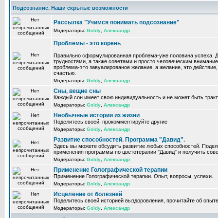
Подсознание. Наши скрытые возможности
Рассылка "Учимся понимать подсознание"
Модераторы:
Goldy
,
Александр
Проблемы - это корень
Правильно сформулированная проблема-уже половина успеха. 
трудностями, а также советами и просто человеческим внимание
проблема-это завуалированое желание, а желание, это действие, 
счастью.
Модераторы:
Goldy
,
Александр
Сны, вещие сны
Каждый сон имеет свою индивидуальность и не может быть трак
Модераторы:
Goldy
,
Александр
Необычные истории из жизни
Поделитесь своей, прокомментируйте другие
Модераторы:
Goldy
,
Александр
Развитие способностей. Программа "Давид".
Здесь вы можете обсудить развитие любых способностей. Поде
применения программы по цветотерапии "Давид" и получить сов
Модераторы:
Goldy
,
Александр
Применение Голографической терапии
Применение Голографической терапии. Опыт, вопросы, успехи.
Модераторы:
Goldy
,
Александр
Исцеление от болезней
Поделитесь своей историей выздоровления, прочитайте об опыте
Модераторы:
Goldy
,
Александр