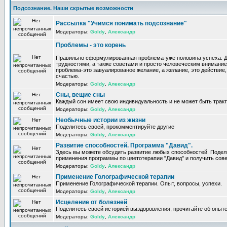
Подсознание. Наши скрытые возможности
Рассылка "Учимся понимать подсознание"
Модераторы:
Goldy
,
Александр
Проблемы - это корень
Правильно сформулированная проблема-уже половина успеха. 
трудностями, а также советами и просто человеческим внимание
проблема-это завуалированое желание, а желание, это действие, 
счастью.
Модераторы:
Goldy
,
Александр
Сны, вещие сны
Каждый сон имеет свою индивидуальность и не может быть трак
Модераторы:
Goldy
,
Александр
Необычные истории из жизни
Поделитесь своей, прокомментируйте другие
Модераторы:
Goldy
,
Александр
Развитие способностей. Программа "Давид".
Здесь вы можете обсудить развитие любых способностей. Поде
применения программы по цветотерапии "Давид" и получить сов
Модераторы:
Goldy
,
Александр
Применение Голографической терапии
Применение Голографической терапии. Опыт, вопросы, успехи.
Модераторы:
Goldy
,
Александр
Исцеление от болезней
Поделитесь своей историей выздоровления, прочитайте об опыте
Модераторы:
Goldy
,
Александр