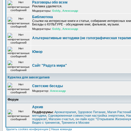
Разговоры обо всем
Реклама удаляется.
Модераторы:
Goldy
,
Александр
Библиотека
Ссылки на интересные книги и статьи, собирание интересных кни
Беседы о КУЛЬТУРЕ - обсуждение книг, фильмов, музыки.
Модераторы:
Goldy
,
Александр
Альтернативные методики (не голографическая терапи
Юмор
Сайт "Радуга мира"
Курилка для завсегдатаев
Светские беседы
Модератор:
Александр
Форум
Архив
Подфорумы:
Ароматерапия
,
Здоровое Питание
,
Магия Растени
методики
,
Одновременная совместная настройка энергетики
,
На
подарков!
,
Магазин счастья
,
он-лайн курс "Открываем Жизненную
Видео с тренингов
,
Тренинги в Москве
Удалить cookies конференции
|
Наша команда