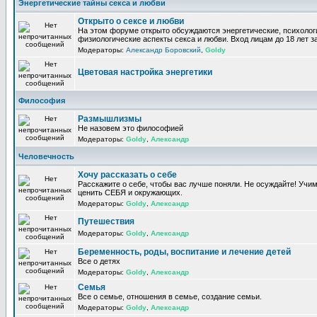
Энергетические тайны секса и любви
Открыто о сексе и любви
На этом форуме открыто обсуждаются энергетические, психолог
физиологические аспекты секса и любви. Вход лицам до 18 лет з
Модераторы:
Александр Боровский
,
Goldy
Цветовая настройка энергетики
Философия
Размышлизмы
Не назовем это философией
Модераторы:
Goldy
,
Александр
Человечность
Хочу рассказать о себе
Расскажите о себе, чтобы вас лучше поняли. Не осуждайте! Учи
ценить СЕБЯ и окружающих.
Модераторы:
Goldy
,
Александр
Путешествия
Модераторы:
Goldy
,
Александр
Беременность, роды, воспитание и лечение детей
Все о детях
Модераторы:
Goldy
,
Александр
Семья
Все о семье, отношения в семье, создание семьи.
Модераторы:
Goldy
,
Александр