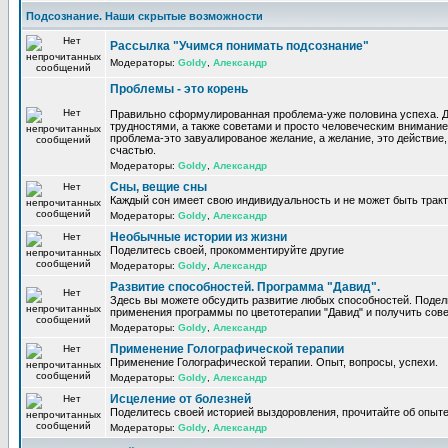
Подсознание. Наши скрытые возможности
Рассылка "Учимся понимать подсознание"
Модераторы:
Goldy
,
Александр
Проблемы - это корень
Правильно сформулированная проблема-уже половина успеха. 
трудностями, а также советами и просто человеческим внимание
проблема-это завуалированое желание, а желание, это действие, 
счастью.
Модераторы:
Goldy
,
Александр
Сны, вещие сны
Каждый сон имеет свою индивидуальность и не может быть трак
Модераторы:
Goldy
,
Александр
Необычные истории из жизни
Поделитесь своей, прокомментируйте другие
Модераторы:
Goldy
,
Александр
Развитие способностей. Программа "Давид".
Здесь вы можете обсудить развитие любых способностей. Поде
применения программы по цветотерапии "Давид" и получить сов
Модераторы:
Goldy
,
Александр
Применение Голографической терапии
Применение Голографической терапии. Опыт, вопросы, успехи.
Модераторы:
Goldy
,
Александр
Исцеление от болезней
Поделитесь своей историей выздоровления, прочитайте об опыте
Модераторы:
Goldy
,
Александр