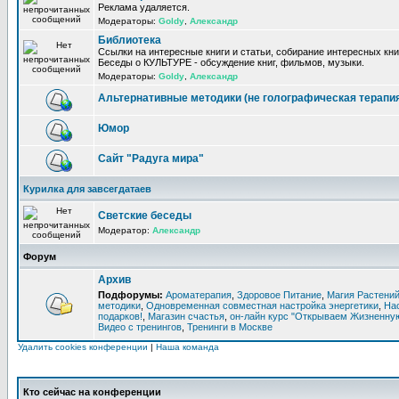
Реклама удаляется.
Модераторы:
Goldy
,
Александр
Библиотека
Ссылки на интересные книги и статьи, собирание интересных кни
Беседы о КУЛЬТУРЕ - обсуждение книг, фильмов, музыки.
Модераторы:
Goldy
,
Александр
Альтернативные методики (не голографическая терапи
Юмор
Сайт "Радуга мира"
Курилка для завсегдатаев
Светские беседы
Модератор:
Александр
Форум
Архив
Подфорумы:
Ароматерапия
,
Здоровое Питание
,
Магия Растени
методики
,
Одновременная совместная настройка энергетики
,
На
подарков!
,
Магазин счастья
,
он-лайн курс "Открываем Жизненную
Видео с тренингов
,
Тренинги в Москве
Удалить cookies конференции
|
Наша команда
Кто сейчас на конференции