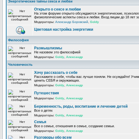
Энергетические тайны секса и любви
Открыто о сексе и любви
На этом форуме открыто обсуждаются энергетические, психолог
физиологические аспекты секса и любви. Вход лицам до 18 лет з
Модераторы:
Александр Боровский
,
Goldy
Цветовая настройка энергетики
Философия
Размышлизмы
Не назовем это философией
Модераторы:
Goldy
,
Александр
Человечность
Хочу рассказать о себе
Расскажите о себе, чтобы вас лучше поняли. Не осуждайте! Учи
ценить СЕБЯ и окружающих.
Модераторы:
Goldy
,
Александр
Путешествия
Модераторы:
Goldy
,
Александр
Беременность, роды, воспитание и лечение детей
Все о детях
Модераторы:
Goldy
,
Александр
Семья
Все о семье, отношения в семье, создание семьи.
Модераторы:
Goldy
,
Александр
Разговоры обо всем