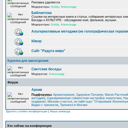
Реклама удаляется.
Модераторы:
Goldy
,
Александр
Библиотека
Ссылки на интересные книги и статьи, собирание интересных кни
Беседы о КУЛЬТУРЕ - обсуждение книг, фильмов, музыки.
Модераторы:
Goldy
,
Александр
Альтернативные методики (не голографическая терапи
Юмор
Сайт "Радуга мира"
Курилка для завсегдатаев
Светские беседы
Модератор:
Александр
Форум
Архив
Подфорумы:
Ароматерапия
,
Здоровое Питание
,
Магия Растени
методики
,
Одновременная совместная настройка энергетики
,
На
подарков!
,
Магазин счастья
,
он-лайн курс "Открываем Жизненную
Видео с тренингов
,
Тренинги в Москве
Удалить cookies конференции
|
Наша команда
Кто сейчас на конференции