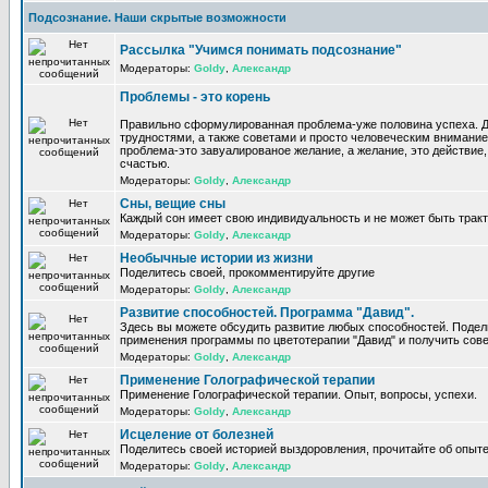
Подсознание. Наши скрытые возможности
Рассылка "Учимся понимать подсознание"
Модераторы:
Goldy
,
Александр
Проблемы - это корень
Правильно сформулированная проблема-уже половина успеха. 
трудностями, а также советами и просто человеческим внимание
проблема-это завуалированое желание, а желание, это действие, 
счастью.
Модераторы:
Goldy
,
Александр
Сны, вещие сны
Каждый сон имеет свою индивидуальность и не может быть трак
Модераторы:
Goldy
,
Александр
Необычные истории из жизни
Поделитесь своей, прокомментируйте другие
Модераторы:
Goldy
,
Александр
Развитие способностей. Программа "Давид".
Здесь вы можете обсудить развитие любых способностей. Поде
применения программы по цветотерапии "Давид" и получить сов
Модераторы:
Goldy
,
Александр
Применение Голографической терапии
Применение Голографической терапии. Опыт, вопросы, успехи.
Модераторы:
Goldy
,
Александр
Исцеление от болезней
Поделитесь своей историей выздоровления, прочитайте об опыте
Модераторы:
Goldy
,
Александр