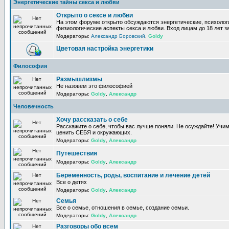
Энергетические тайны секса и любви
Открыто о сексе и любви
На этом форуме открыто обсуждаются энергетические, психолог
физиологические аспекты секса и любви. Вход лицам до 18 лет з
Модераторы:
Александр Боровский
,
Goldy
Цветовая настройка энергетики
Философия
Размышлизмы
Не назовем это философией
Модераторы:
Goldy
,
Александр
Человечность
Хочу рассказать о себе
Расскажите о себе, чтобы вас лучше поняли. Не осуждайте! Учи
ценить СЕБЯ и окружающих.
Модераторы:
Goldy
,
Александр
Путешествия
Модераторы:
Goldy
,
Александр
Беременность, роды, воспитание и лечение детей
Все о детях
Модераторы:
Goldy
,
Александр
Семья
Все о семье, отношения в семье, создание семьи.
Модераторы:
Goldy
,
Александр
Разговоры обо всем