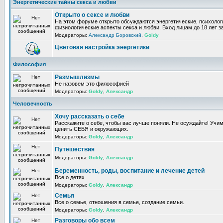
Энергетические тайны секса и любви
Открыто о сексе и любви
На этом форуме открыто обсуждаются энергетические, психолог
физиологические аспекты секса и любви. Вход лицам до 18 лет з
Модераторы:
Александр Боровский
,
Goldy
Цветовая настройка энергетики
Философия
Размышлизмы
Не назовем это философией
Модераторы:
Goldy
,
Александр
Человечность
Хочу рассказать о себе
Расскажите о себе, чтобы вас лучше поняли. Не осуждайте! Учи
ценить СЕБЯ и окружающих.
Модераторы:
Goldy
,
Александр
Путешествия
Модераторы:
Goldy
,
Александр
Беременность, роды, воспитание и лечение детей
Все о детях
Модераторы:
Goldy
,
Александр
Семья
Все о семье, отношения в семье, создание семьи.
Модераторы:
Goldy
,
Александр
Разговоры обо всем