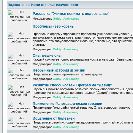
Подсознание. Наши скрытые возможности
Рассылка "Учимся понимать подсознание"
Модераторы:
Goldy
,
Александр
Проблемы - это корень
Правильно сформулированная проблема-уже половина успеха. 
трудностями, а также советами и просто человеческим внимание
проблема-это завуалированое желание, а желание, это действие, 
счастью.
Модераторы:
Goldy
,
Александр
Сны, вещие сны
Каждый сон имеет свою индивидуальность и не может быть трак
Модераторы:
Goldy
,
Александр
Необычные истории из жизни
Поделитесь своей, прокомментируйте другие
Модераторы:
Goldy
,
Александр
Развитие способностей. Программа "Давид".
Здесь вы можете обсудить развитие любых способностей. Поде
применения программы по цветотерапии "Давид" и получить сов
Модераторы:
Goldy
,
Александр
Применение Голографической терапии
Применение Голографической терапии. Опыт, вопросы, успехи.
Модераторы:
Goldy
,
Александр
Исцеление от болезней
Поделитесь своей историей выздоровления, прочитайте об опыте
Модераторы:
Goldy
,
Александр