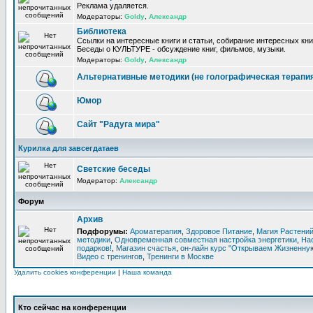
Реклама удаляется.
Модераторы:
Goldy
,
Александр
Библиотека
Ссылки на интересные книги и статьи, собирание интересных кни
Беседы о КУЛЬТУРЕ - обсуждение книг, фильмов, музыки.
Модераторы:
Goldy
,
Александр
Альтернативные методики (не голографическая терапи
Юмор
Сайт "Радуга мира"
Курилка для завсегдатаев
Светские беседы
Модератор:
Александр
Форум
Архив
Подфорумы:
Ароматерапия
,
Здоровое Питание
,
Магия Растени
методики
,
Одновременная совместная настройка энергетики
,
На
подарков!
,
Магазин счастья
,
он-лайн курс "Открываем Жизненную
Видео с тренингов
,
Тренинги в Москве
Удалить cookies конференции
|
Наша команда
Кто сейчас на конференции