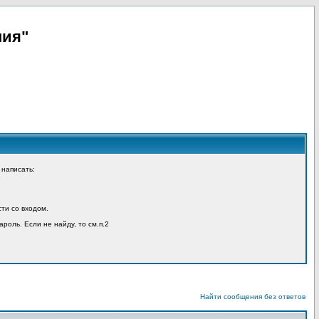
пия"
 написать:
ти со входом.
ароль. Если не найду, то см.п.2
Найти сообщения без ответов