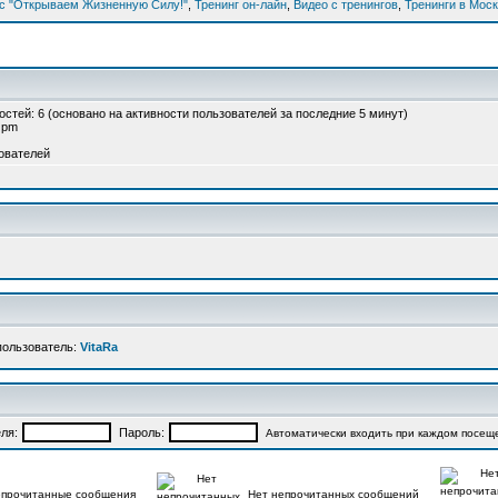
рс "Открываем Жизненную Силу!"
,
Тренинг он-лайн
,
Видео с тренингов
,
Тренинги в Мос
 гостей: 6 (основано на активности пользователей за последние 5 минут)
2 pm
ователей
пользователь:
VitaRa
ля:
Пароль:
Автоматически входить при каждом посещ
прочитанные сообщения
Нет непрочитанных сообщений