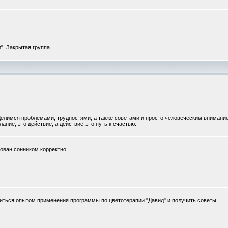
". Закрытая группа
елимся проблемами, трудностями, а также советами и просто человеческим внимани
ание, это действие, а действие-это путь к счастью.
тован сонником корректно
иться опытом применения программы по цветотерапии "Давид" и получить советы.