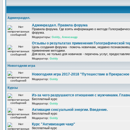
Админраздел.
Админраздел. Правила форума
Правила форума. Где взять информацию о методе Голографическ
форума.
Модераторы:
Goldy
,
Александр
Отзывы о результатах применения Голографической те
Цель создания форума - помочь новичкам, недавно познакомивш
применение методики.
Для всех, не только для новичков - перечень услуг, предоставля
Модератор:
Goldy
Новогодняя игра
Новогодняя игра 2017-2018 "Путешествие в Прекрасно
Модератор:
Goldy
Курсы
Из-за чего разрушаются отношения с мужчинами. Главная
Бесплатный курс
Модератор:
Goldy
Активация сексуальной энергии. Введение.
Бесплатный курс
Модератор:
Goldy
Курс "Активизация чакр"
бесплатный курс