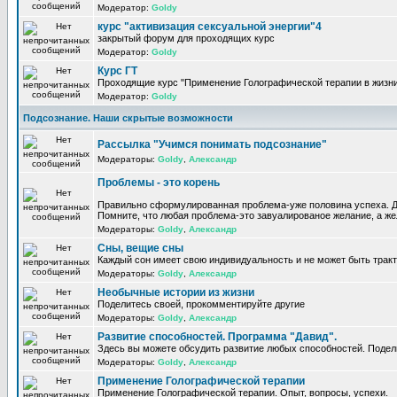
Модератор:
Goldy
курс "активизация сексуальной энергии"4
закрытый форум для проходящих курс
Модератор:
Goldy
Курс ГТ
Проходящие курс "Применение Голографической терапии в жизни
Модератор:
Goldy
Подсознание. Наши скрытые возможности
Рассылка "Учимся понимать подсознание"
Модераторы:
Goldy
,
Александр
Проблемы - это корень
Правильно сформулированная проблема-уже половина успеха. Д
Помните, что любая проблема-это завуалированое желание, а жел
Модераторы:
Goldy
,
Александр
Сны, вещие сны
Каждый сон имеет свою индивидуальность и не может быть трак
Модераторы:
Goldy
,
Александр
Необычные истории из жизни
Поделитесь своей, прокомментируйте другие
Модераторы:
Goldy
,
Александр
Развитие способностей. Программа "Давид".
Здесь вы можете обсудить развитие любых способностей. Подел
Модераторы:
Goldy
,
Александр
Применение Голографической терапии
Применение Голографической терапии. Опыт, вопросы, успехи.