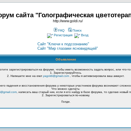
рум сайта "Голографическая цветотера
http://www.goldi.ru/
FAQ
Поиск
Регистрация
Вход
Сайт "Ключи к подсознанию"
Сайт "Мир глазами ясновидящей"
Объявление
хотите зарегистрироваться на форуме, чтобы иметь возможность задать вопрос, или что-то
1. Зарегистрируйтесь.
2. Напишите мне на емл
yagoldi@gmail.com
, чтобы я активизировала ваш аккаунт.
его падения и восстановления форума у некоторых участников форума возникают сложнос
Что можно сделать:
i@gmail.com
, написать ваш старый ник, если я его найду в базе форума, то сделаю новый п
2. Зарегистрироваться по-новому.
Голди.