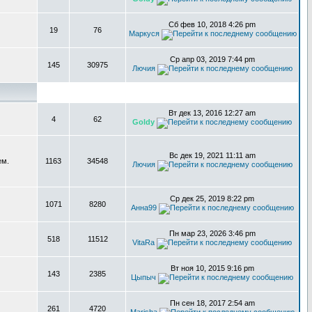
Сб фев 10, 2018 4:26 pm
19
76
Маркуся
Ср апр 03, 2019 7:44 pm
145
30975
Лючия
Вт дек 13, 2016 12:27 am
4
62
Goldy
Вс дек 19, 2021 11:11 am
ем.
1163
34548
Лючия
Ср дек 25, 2019 8:22 pm
1071
8280
Анна99
Пн мар 23, 2026 3:46 pm
518
11512
VitaRa
Вт ноя 10, 2015 9:16 pm
143
2385
Цыпыч
Пн сен 18, 2017 2:54 am
261
4720