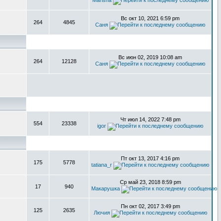
Marisha
Вс окт 10, 2021 6:59 pm
264
4845
Саня
Вс июн 02, 2019 10:08 am
264
12128
Саня
Чт июл 14, 2022 7:48 pm
554
23338
igor
Пт окт 13, 2017 4:16 pm
175
5778
tatiana_r
Ср май 23, 2018 8:59 pm
17
940
Макарушка
Пн окт 02, 2017 3:49 pm
125
2635
Лючия