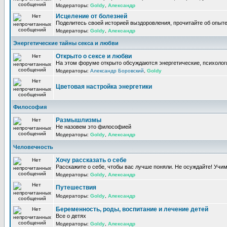
Модераторы:
Goldy
,
Александр
Исцеление от болезней
Поделитесь своей историей выздоровления, прочитайте об опыте
Модераторы:
Goldy
,
Александр
Энергетические тайны секса и любви
Открыто о сексе и любви
На этом форуме открыто обсуждаются энергетические, психологи
Модераторы:
Александр Боровский
,
Goldy
Цветовая настройка энергетики
Философия
Размышлизмы
Не назовем это философией
Модераторы:
Goldy
,
Александр
Человечность
Хочу рассказать о себе
Расскажите о себе, чтобы вас лучше поняли. Не осуждайте! Учи
Модераторы:
Goldy
,
Александр
Путешествия
Модераторы:
Goldy
,
Александр
Беременность, роды, воспитание и лечение детей
Все о детях
Модераторы:
Goldy
,
Александр