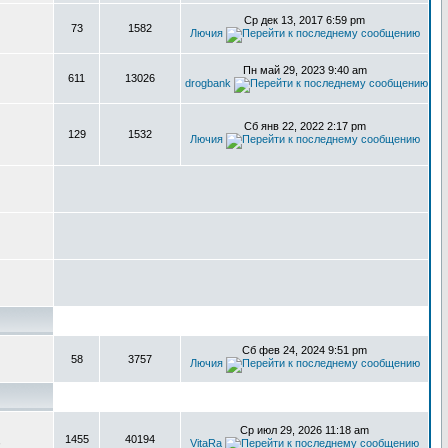
Ср дек 13, 2017 6:59 pm
73
1582
Лючия
Пн май 29, 2023 9:40 am
611
13026
drogbank
Сб янв 22, 2022 2:17 pm
129
1532
Лючия
Сб фев 24, 2024 9:51 pm
58
3757
Лючия
Ср июл 29, 2026 11:18 am
1455
40194
,
VitaRa