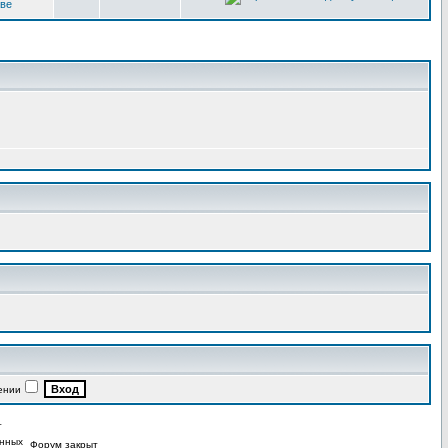
кве
ении
Форум закрыт