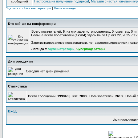
Настройка на получение подарков!
,
Магазин счастья
,
он-лайн ку
Удалить cookies конференции
|
Наша команда
Кто сейчас на конференции
Всего посетителей:
6
, из них зарегистрированных: 0, скрытых: 0 и
Больше всего посетителей (
12284
) здесь было Ср окт 22, 2025 7:1
Зарегистрированные пользователи: нет зарегистрированных польз
Легенда ::
Администраторы
,
Супермодераторы
Дни рождения
Сегодня нет дней рождения.
Статистика
Всего сообщений:
199843
| Тем:
7008
| Пользователей:
2613
| Новый 
Вход
Имя пользовате
Не