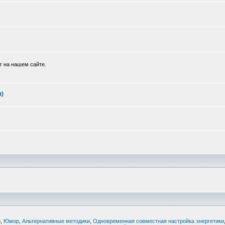
г на нашем сайте.
я)
й
,
Юмор
,
Альтернативные методики
,
Одновременная совместная настройка энергетики