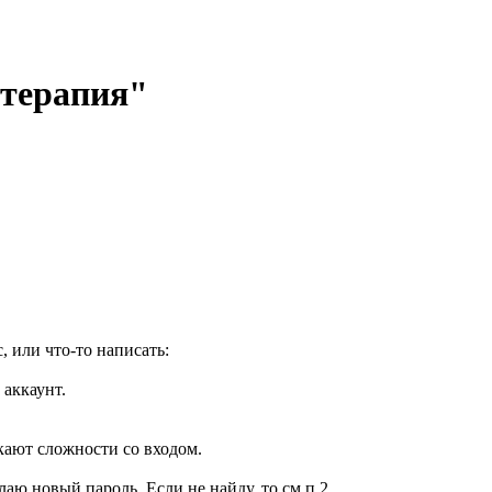
отерапия"
, или что-то написать:
 аккаунт.
кают сложности со входом.
елаю новый пароль. Если не найду, то см.п.2