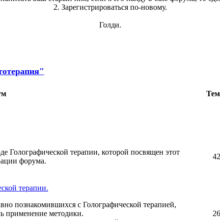
2. Зарегистрироваться по-новому.
Голди.
тотерапия"
ум
Те
де Голографической терапии, которой посвящен этот
4
рации форума.
ской терапии.
авно познакомившихся с Голографической терапией,
чь применение методики.
2