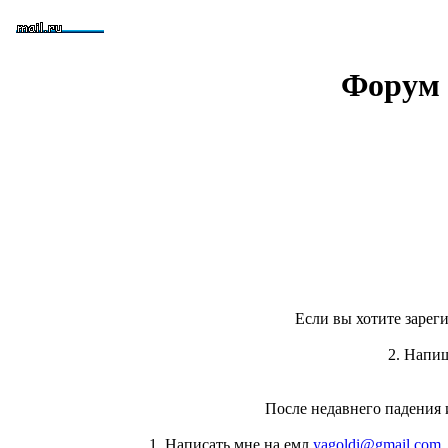
Форум 
Если вы хотите зареги
2. Напи
После недавнего падения 
1. Написать мне на емл
yagoldi@gmail.com