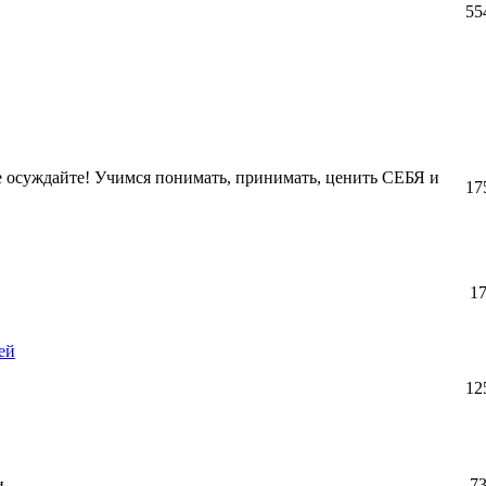
55
Не осуждайте! Учимся понимать, принимать, ценить СЕБЯ и
17
1
ей
12
и.
7