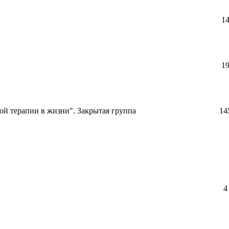
1
1
й терапии в жизни". Закрытая группа
14
4