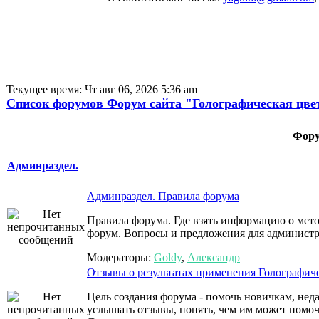
Текущее время: Чт авг 06, 2026 5:36 am
Список форумов Форум сайта "Голографическая цве
Фор
Админраздел.
Админраздел. Правила форума
Правила форума. Где взять информацию о мето
форум. Вопросы и предложения для админист
Модераторы:
Goldy
,
Александр
Отзывы о результатах применения Голографиче
Цель создания форума - помочь новичкам, нед
услышать отзывы, понять, чем им может помо