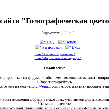
сайта "Голографическая цвет
http://www.goldi.ru/
FAQ
Поиск
Регистрация
Вход
Сайт "Ключи к подсознанию"
Сайт "Мир глазами ясновидящей"
Объявление
стрироваться на форуме, чтобы иметь возможность задать вопрос
1. Зарегистрируйтесь.
шите мне на емл
yagoldi@gmail.com
, чтобы я активизировала ваш
и восстановления форума у некоторых участников форума возни
Что можно сделать:
, написать ваш старый ник, если я его найду в базе форума, то сд