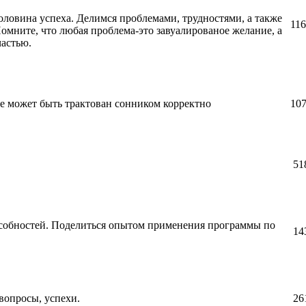
ловина успеха. Делимся проблемами, трудностями, а также
11
омните, что любая проблема-это завуалированое желание, а
частью.
е может быть трактован сонником корректно
10
51
особностей. Поделиться опытом применения программы по
14
вопросы, успехи.
26