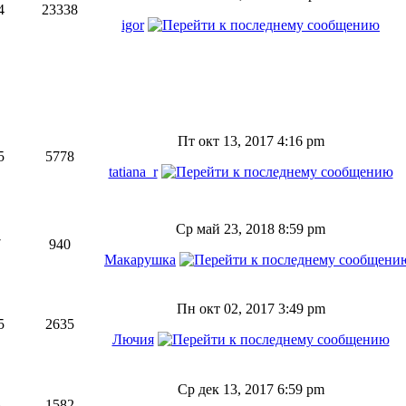
4
23338
igor
Пт окт 13, 2017 4:16 pm
5
5778
tatiana_r
Ср май 23, 2018 8:59 pm
7
940
Макарушка
Пн окт 02, 2017 3:49 pm
5
2635
Лючия
Ср дек 13, 2017 6:59 pm
3
1582