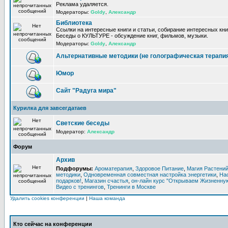
Реклама удаляется.
Модераторы:
Goldy
,
Александр
Библиотека
Ссылки на интересные книги и статьи, собирание интересных кни
Беседы о КУЛЬТУРЕ - обсуждение книг, фильмов, музыки.
Модераторы:
Goldy
,
Александр
Альтернативные методики (не голографическая терапи
Юмор
Сайт "Радуга мира"
Курилка для завсегдатаев
Светские беседы
Модератор:
Александр
Форум
Архив
Подфорумы:
Ароматерапия
,
Здоровое Питание
,
Магия Растени
методики
,
Одновременная совместная настройка энергетики
,
На
подарков!
,
Магазин счастья
,
он-лайн курс "Открываем Жизненную
Видео с тренингов
,
Тренинги в Москве
Удалить cookies конференции
|
Наша команда
Кто сейчас на конференции