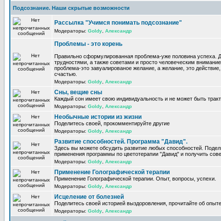
Подсознание. Наши скрытые возможности
Рассылка "Учимся понимать подсознание"
Модераторы:
Goldy
,
Александр
Проблемы - это корень
Правильно сформулированная проблема-уже половина успеха. 
трудностями, а также советами и просто человеческим внимание
проблема-это завуалированое желание, а желание, это действие, 
счастью.
Модераторы:
Goldy
,
Александр
Сны, вещие сны
Каждый сон имеет свою индивидуальность и не может быть трак
Модераторы:
Goldy
,
Александр
Необычные истории из жизни
Поделитесь своей, прокомментируйте другие
Модераторы:
Goldy
,
Александр
Развитие способностей. Программа "Давид".
Здесь вы можете обсудить развитие любых способностей. Поде
применения программы по цветотерапии "Давид" и получить сов
Модераторы:
Goldy
,
Александр
Применение Голографической терапии
Применение Голографической терапии. Опыт, вопросы, успехи.
Модераторы:
Goldy
,
Александр
Исцеление от болезней
Поделитесь своей историей выздоровления, прочитайте об опыте
Модераторы:
Goldy
,
Александр