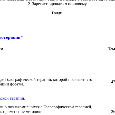
2. Зарегистрироваться по-новому.
Голди.
тотерапия"
ум
Те
де Голографической терапии, которой посвящен этот
4
рации форума.
ской терапии.
авно познакомившихся с Голографической терапией,
чь применение методики.
2