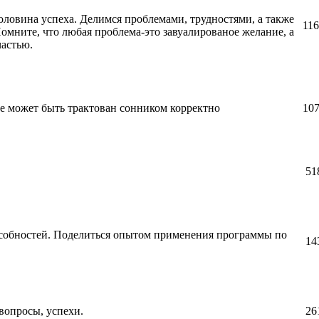
ловина успеха. Делимся проблемами, трудностями, а также
11
омните, что любая проблема-это завуалированое желание, а
частью.
е может быть трактован сонником корректно
10
51
особностей. Поделиться опытом применения программы по
14
вопросы, успехи.
26