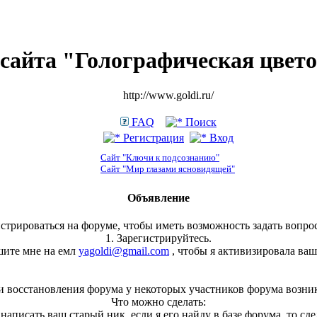
сайта "Голографическая цвет
http://www.goldi.ru/
FAQ
Поиск
Регистрация
Вход
Сайт "Ключи к подсознанию"
Сайт "Мир глазами ясновидящей"
Объявление
стрироваться на форуме, чтобы иметь возможность задать вопрос
1. Зарегистрируйтесь.
шите мне на емл
yagoldi@gmail.com
, чтобы я активизировала ваш
и восстановления форума у некоторых участников форума возни
Что можно сделать:
, написать ваш старый ник, если я его найду в базе форума, то сд