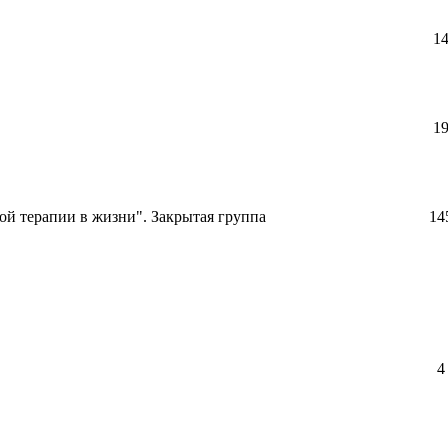
1
1
й терапии в жизни". Закрытая группа
14
4