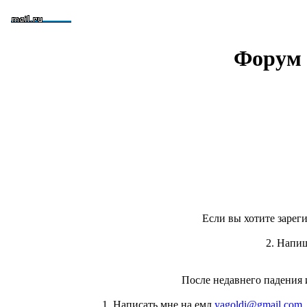
Форум 
Если вы хотите зареги
2. Напи
После недавнего падения 
1. Написать мне на емл
yagoldi@gmail.com