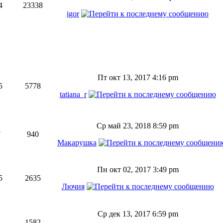
4
23338
igor
Пт окт 13, 2017 4:16 pm
5
5778
tatiana_r
Ср май 23, 2018 8:59 pm
7
940
Макарушка
Пн окт 02, 2017 3:49 pm
5
2635
Лючия
Ср дек 13, 2017 6:59 pm
3
1582