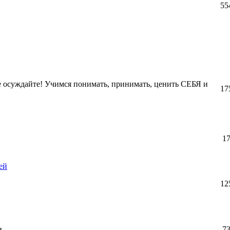
55
Не осуждайте! Учимся понимать, принимать, ценить СЕБЯ и
17
1
ей
12
и.
7