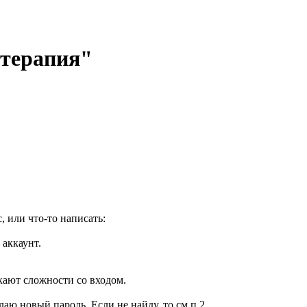
отерапия"
, или что-то написать:
 аккаунт.
кают сложности со входом.
елаю новый пароль. Если не найду, то см.п.2