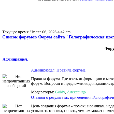
Текущее время: Чт авг 06, 2026 4:42 am
Список форумов Форум сайта "Голографическая цве
Фор
Админраздел.
Админраздел. Правила форума
Правила форума. Где взять информацию о мето
форум. Вопросы и предложения для админист
Модераторы:
Goldy
,
Александр
Отзывы о результатах применения Голографиче
Цель создания форума - помочь новичкам, нед
услышать отзывы, понять, чем им может помо