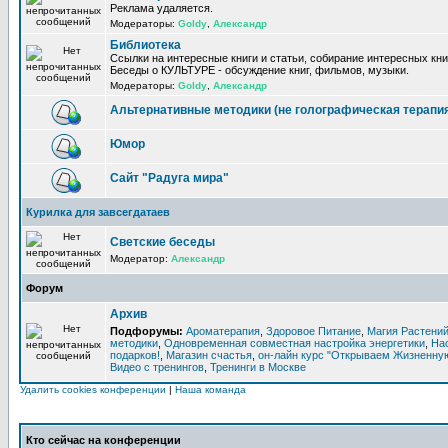
Реклама удаляется.
Модераторы:
Goldy
,
Александр
Библиотека
Ссылки на интересные книги и статьи, собирание интересных кни
Беседы о КУЛЬТУРЕ - обсуждение книг, фильмов, музыки.
Модераторы:
Goldy
,
Александр
Альтернативные методики (не голографическая терапи
Юмор
Сайт "Радуга мира"
Курилка для завсегдатаев
Светские беседы
Модератор:
Александр
Форум
Архив
Подфорумы:
Ароматерапия
,
Здоровое Питание
,
Магия Растени
методики
,
Одновременная совместная настройка энергетики
,
На
подарков!
,
Магазин счастья
,
он-лайн курс "Открываем Жизненную
Видео с тренингов
,
Тренинги в Москве
Удалить cookies конференции
|
Наша команда
Кто сейчас на конференции