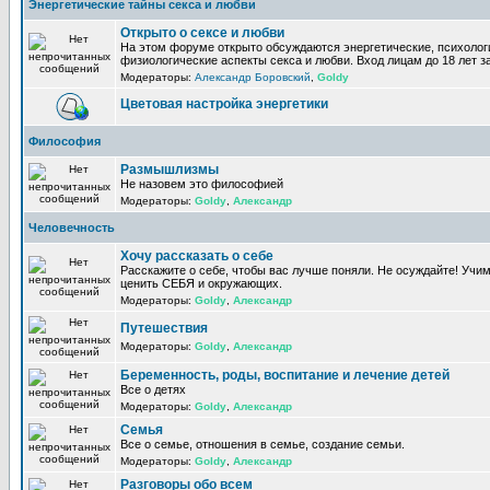
Энергетические тайны секса и любви
Открыто о сексе и любви
На этом форуме открыто обсуждаются энергетические, психолог
физиологические аспекты секса и любви. Вход лицам до 18 лет з
Модераторы:
Александр Боровский
,
Goldy
Цветовая настройка энергетики
Философия
Размышлизмы
Не назовем это философией
Модераторы:
Goldy
,
Александр
Человечность
Хочу рассказать о себе
Расскажите о себе, чтобы вас лучше поняли. Не осуждайте! Учи
ценить СЕБЯ и окружающих.
Модераторы:
Goldy
,
Александр
Путешествия
Модераторы:
Goldy
,
Александр
Беременность, роды, воспитание и лечение детей
Все о детях
Модераторы:
Goldy
,
Александр
Семья
Все о семье, отношения в семье, создание семьи.
Модераторы:
Goldy
,
Александр
Разговоры обо всем