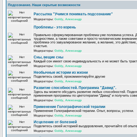
Подсознание. Наши скрытые возможности
Рассылка "Учимся понимать подсознание"
Модераторы:
Goldy
,
Александр
Проблемы - это корень
Правильно сформулированная проблема-уже половина успеха. 
трудностями, а также советами и просто человеческим внимание
проблема-это завуалированое желание, а желание, это действие, 
счастью.
Модераторы:
Goldy
,
Александр
Сны, вещие сны
Каждый сон имеет свою индивидуальность и не может быть трак
Модераторы:
Goldy
,
Александр
Необычные истории из жизни
Поделитесь своей, прокомментируйте другие
Модераторы:
Goldy
,
Александр
Развитие способностей. Программа "Давид".
Здесь вы можете обсудить развитие любых способностей. Поде
применения программы по цветотерапии "Давид" и получить сов
Модераторы:
Goldy
,
Александр
Применение Голографической терапии
Применение Голографической терапии. Опыт, вопросы, успехи.
Модераторы:
Goldy
,
Александр
Исцеление от болезней
Поделитесь своей историей выздоровления, прочитайте об опыте
Модераторы:
Goldy
,
Александр