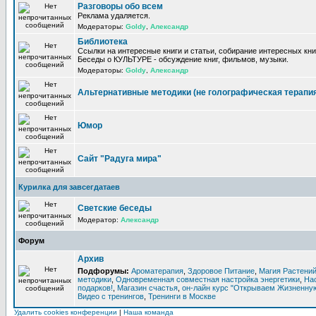
Разговоры обо всем
Реклама удаляется.
Модераторы:
Goldy
,
Александр
Библиотека
Ссылки на интересные книги и статьи, собирание интересных кни
Беседы о КУЛЬТУРЕ - обсуждение книг, фильмов, музыки.
Модераторы:
Goldy
,
Александр
Альтернативные методики (не голографическая терапи
Юмор
Сайт "Радуга мира"
Курилка для завсегдатаев
Светские беседы
Модератор:
Александр
Форум
Архив
Подфорумы:
Ароматерапия
,
Здоровое Питание
,
Магия Растени
методики
,
Одновременная совместная настройка энергетики
,
На
подарков!
,
Магазин счастья
,
он-лайн курс "Открываем Жизненную
Видео с тренингов
,
Тренинги в Москве
Удалить cookies конференции
|
Наша команда