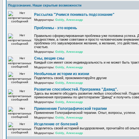
Подсознание. Наши скрытые возможности
Рассылка "Учимся понимать подсознание"
Модераторы:
Goldy
,
Александр
Проблемы - это корень
Правильно сформулированная проблема-уже половина успеха. 
трудностями, а также советами и просто человеческим внимание
проблема-это завуалированое желание, а желание, это действие, 
счастью.
Модераторы:
Goldy
,
Александр
Сны, вещие сны
Каждый сон имеет свою индивидуальность и не может быть трак
Модераторы:
Goldy
,
Александр
Необычные истории из жизни
Поделитесь своей, прокомментируйте другие
Модераторы:
Goldy
,
Александр
Развитие способностей. Программа "Давид".
Здесь вы можете обсудить развитие любых способностей. Поде
применения программы по цветотерапии "Давид" и получить сов
Модераторы:
Goldy
,
Александр
Применение Голографической терапии
Применение Голографической терапии. Опыт, вопросы, успехи.
Модераторы:
Goldy
,
Александр
Исцеление от болезней
Поделитесь своей историей выздоровления, прочитайте об опыте
Модераторы:
Goldy
,
Александр