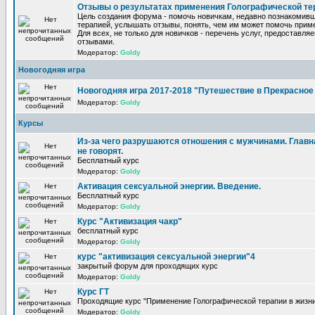
Отзывы о результатах применения Голографической те
Цель создания форума - помочь новичкам, недавно познакомив
терапией, услышать отзывы, понять, чем им может помочь прим
Для всех, не только для новичков - перечень услуг, предоставля
отзывами.
Модератор:
Goldy
Новогодняя игра
Новогодняя игра 2017-2018 "Путешествие в Прекрасно
Модератор:
Goldy
Курсы
Из-за чего разрушаются отношения с мужчинами. Главна
не говорят.
Бесплатный курс
Модератор:
Goldy
Активация сексуальной энергии. Введение.
Бесплатный курс
Модератор:
Goldy
Курс "Активизация чакр"
бесплатный курс
Модератор:
Goldy
курс "активизация сексуальной энергии"4
закрытый форум для проходящих курс
Модератор:
Goldy
Курс ГТ
Проходящие курс "Применение Голографической терапии в жизни
Модератор:
Goldy