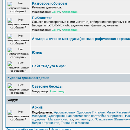
Разговоры обо всем
Реклама удаляется.
Модераторы:
Goldy
,
Александр
Библиотека
Ссылки на интересные книги и статьи, собирание интересных кни
Беседы о КУЛЬТУРЕ - обсуждение книг, фильмов, музыки.
Модераторы:
Goldy
,
Александр
Альтернативные методики (не голографическая терапи
Юмор
Сайт "Радуга мира"
Курилка для завсегдатаев
Светские беседы
Модератор:
Александр
Форум
Архив
Подфорумы:
Ароматерапия
,
Здоровое Питание
,
Магия Растени
методики
,
Одновременная совместная настройка энергетики
,
На
подарков!
,
Магазин счастья
,
он-лайн курс "Открываем Жизненную
Видео с тренингов
,
Тренинги в Москве
Удалить cookies конференции
|
Наша команда