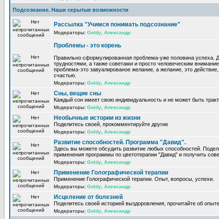
Подсознание. Наши скрытые возможности
Рассылка "Учимся понимать подсознание"
Модераторы:
Goldy
,
Александр
Проблемы - это корень
Правильно сформулированная проблема-уже половина успеха. 
трудностями, а также советами и просто человеческим внимание
проблема-это завуалированое желание, а желание, это действие, 
счастью.
Модераторы:
Goldy
,
Александр
Сны, вещие сны
Каждый сон имеет свою индивидуальность и не может быть трак
Модераторы:
Goldy
,
Александр
Необычные истории из жизни
Поделитесь своей, прокомментируйте другие
Модераторы:
Goldy
,
Александр
Развитие способностей. Программа "Давид".
Здесь вы можете обсудить развитие любых способностей. Поде
применения программы по цветотерапии "Давид" и получить сов
Модераторы:
Goldy
,
Александр
Применение Голографической терапии
Применение Голографической терапии. Опыт, вопросы, успехи.
Модераторы:
Goldy
,
Александр
Исцеление от болезней
Поделитесь своей историей выздоровления, прочитайте об опыте
Модераторы:
Goldy
,
Александр