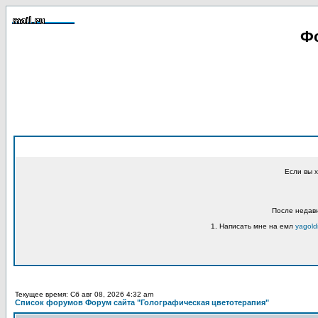
Фо
Если вы 
После недавн
1. Написать мне на емл
yagold
Текущее время: Сб авг 08, 2026 4:32 am
Список форумов Форум сайта "Голографическая цветотерапия"