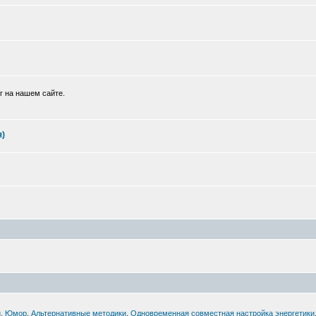
г на нашем сайте.
я)
й
,
Юмор
,
Альтернативные методики
,
Одновременная совместная настройка энергетики