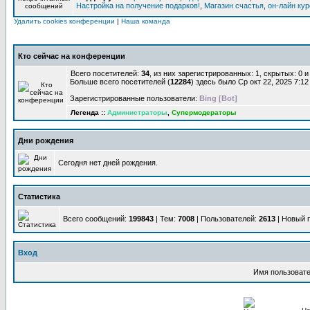
Настройка на получение подарков!
,
Магазин счастья
,
он-лайн ку
Удалить cookies конференции
|
Наша команда
Кто сейчас на конференции
Всего посетителей:
34
, из них зарегистрированных: 1, скрытых: 0 
Больше всего посетителей (
12284
) здесь было Ср окт 22, 2025 7:1
Зарегистрированные пользователи:
Bing [Bot]
Легенда ::
Администраторы
,
Супермодераторы
Дни рождения
Сегодня нет дней рождения.
Статистика
Всего сообщений:
199843
| Тем:
7008
| Пользователей:
2613
| Новый 
Вход
Имя пользовате