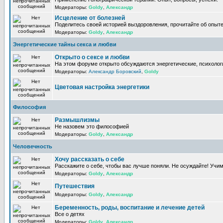
Модераторы:
Goldy
,
Александр
Исцеление от болезней
Поделитесь своей историей выздоровления, прочитайте об опыте
Модераторы:
Goldy
,
Александр
Энергетические тайны секса и любви
Открыто о сексе и любви
На этом форуме открыто обсуждаются энергетические, психологи
Модераторы:
Александр Боровский
,
Goldy
Цветовая настройка энергетики
Философия
Размышлизмы
Не назовем это философией
Модераторы:
Goldy
,
Александр
Человечность
Хочу рассказать о себе
Расскажите о себе, чтобы вас лучше поняли. Не осуждайте! Учи
Модераторы:
Goldy
,
Александр
Путешествия
Модераторы:
Goldy
,
Александр
Беременность, роды, воспитание и лечение детей
Все о детях
Модераторы:
Goldy
,
Александр