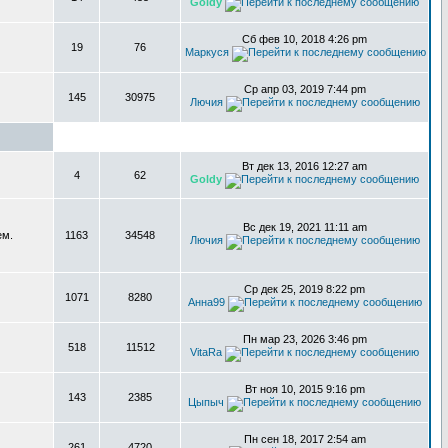
Goldy
Сб фев 10, 2018 4:26 pm
19
76
Маркуся
Ср апр 03, 2019 7:44 pm
145
30975
Лючия
Вт дек 13, 2016 12:27 am
4
62
Goldy
Вс дек 19, 2021 11:11 am
ем.
1163
34548
Лючия
Ср дек 25, 2019 8:22 pm
1071
8280
Анна99
Пн мар 23, 2026 3:46 pm
518
11512
VitaRa
Вт ноя 10, 2015 9:16 pm
143
2385
Цыпыч
Пн сен 18, 2017 2:54 am
261
4720