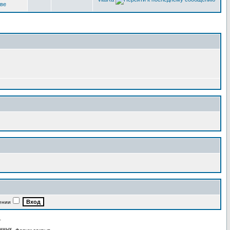
кве
ении