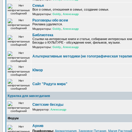
Семья
Все о семье, отношения в семье, создание семьи.
Модераторы:
Goldy
,
Александр
Разговоры обо всем
Реклама удаляется.
Модераторы:
Goldy
,
Александр
Библиотека
Ссылки на интересные книги и статьи, собирание интересных кни
Беседы о КУЛЬТУРЕ - обсуждение книг, фильмов, музыки.
Модераторы:
Goldy
,
Александр
Альтернативные методики (не голографическая терапи
Юмор
Сайт "Радуга мира"
Курилка для завсегдатаев
Светские беседы
Модератор:
Александр
Форум
Архив
Подфорумы:
Ароматерапия
,
Здоровое Питание
,
Магия Растени