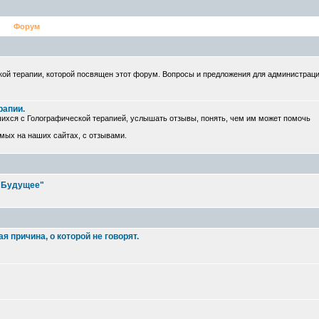
Форум
ой терапии, которой посвящен этот форум. Вопросы и предложения для администрац
рапии.
ихся с Голографической терапией, услышать отзывы, понять, чем им может помочь
емых на наших сайтах, с отзывами.
е Будущее"
 причина, о которой не говорят.