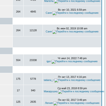
Marisha
Вс окт 10, 2021 6:59 pm
264
4845
Саня
Вс июн 02, 2019 10:08 am
264
12128
Саня
Чт июл 14, 2022 7:48 pm
554
23338
igor
Пт окт 13, 2017 4:16 pm
175
5778
tatiana_r
Ср май 23, 2018 8:59 pm
17
940
Макарушка
Пн окт 02, 2017 3:49 pm
125
2635
Лючия