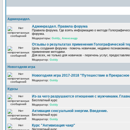
Админраздел.
Админраздел. Правила форума
Правила форума. Где взять информацию о методе Голографическ
форума.
Модераторы:
Goldy
,
Александр
Отзывы о результатах применения Голографической те
Цель создания форума - помочь новичкам, недавно познакомивш
применение методики.
Для всех, не только для новичков - перечень услуг, предоставля
Модератор:
Goldy
Новогодняя игра
Новогодняя игра 2017-2018 "Путешествие в Прекрасно
Модератор:
Goldy
Курсы
Из-за чего разрушаются отношения с мужчинами. Главная
Бесплатный курс
Модератор:
Goldy
Активация сексуальной энергии. Введение.
Бесплатный курс
Модератор:
Goldy
Курс "Активизация чакр"
бесплатный курс