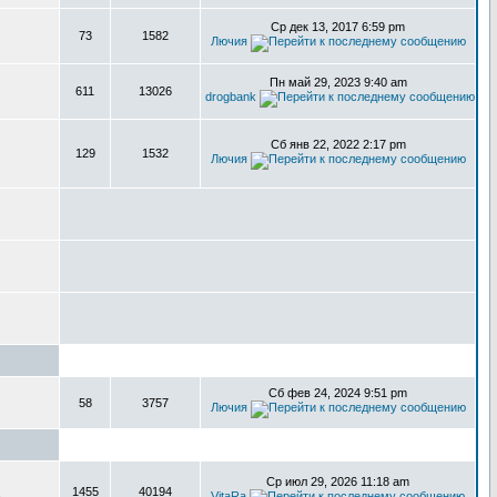
Ср дек 13, 2017 6:59 pm
73
1582
Лючия
Пн май 29, 2023 9:40 am
611
13026
drogbank
Сб янв 22, 2022 2:17 pm
129
1532
Лючия
Сб фев 24, 2024 9:51 pm
58
3757
Лючия
Ср июл 29, 2026 11:18 am
1455
40194
,
VitaRa