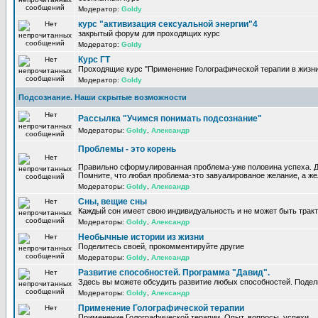
Модератор:
Goldy
курс "активизация сексуальной энергии"4
закрытый форум для проходящих курс
Модератор:
Goldy
Курс ГТ
Проходящие курс "Применение Голографической терапии в жизни
Модератор:
Goldy
Подсознание. Наши скрытые возможности
Рассылка "Учимся понимать подсознание"
Модераторы:
Goldy
,
Александр
Проблемы - это корень
Правильно сформулированная проблема-уже половина успеха. Д
Помните, что любая проблема-это завуалированое желание, а жел
Модераторы:
Goldy
,
Александр
Сны, вещие сны
Каждый сон имеет свою индивидуальность и не может быть трак
Модераторы:
Goldy
,
Александр
Необычные истории из жизни
Поделитесь своей, прокомментируйте другие
Модераторы:
Goldy
,
Александр
Развитие способностей. Программа "Давид".
Здесь вы можете обсудить развитие любых способностей. Подел
Модераторы:
Goldy
,
Александр
Применение Голографической терапии
Применение Голографической терапии. Опыт, вопросы, успехи.