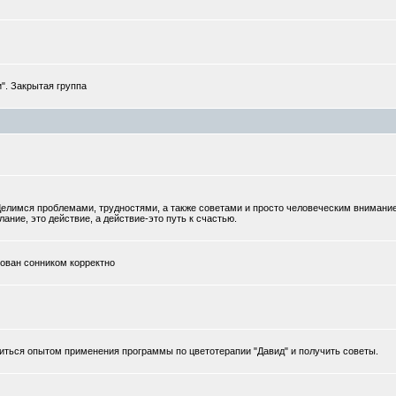
". Закрытая группа
елимся проблемами, трудностями, а также советами и просто человеческим внимани
ание, это действие, а действие-это путь к счастью.
тован сонником корректно
иться опытом применения программы по цветотерапии "Давид" и получить советы.