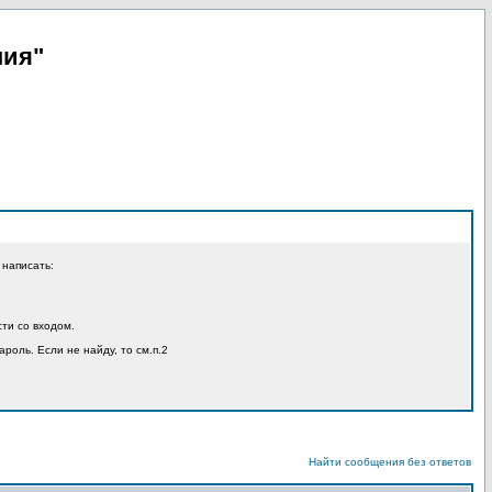
пия"
 написать:
ти со входом.
ароль. Если не найду, то см.п.2
Найти сообщения без ответов