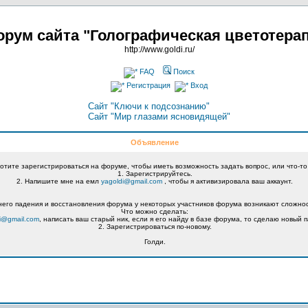
рум сайта "Голографическая цветотера
http://www.goldi.ru/
FAQ
Поиск
Регистрация
Вход
Сайт "Ключи к подсознанию"
Сайт "Мир глазами ясновидящей"
Объявление
хотите зарегистрироваться на форуме, чтобы иметь возможность задать вопрос, или что-то
1. Зарегистрируйтесь.
2. Напишите мне на емл
yagoldi@gmail.com
, чтобы я активизировала ваш аккаунт.
его падения и восстановления форума у некоторых участников форума возникают сложнос
Что можно сделать:
i@gmail.com
, написать ваш старый ник, если я его найду в базе форума, то сделаю новый п
2. Зарегистрироваться по-новому.
Голди.