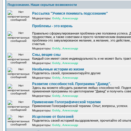
Подсознание. Наши скрытые возможности
Рассылка "Учимся понимать подсознание"
Модераторы:
Goldy
,
Александр
Проблемы - это корень
Правильно сформулированная проблема-уже половина успеха. 
трудностями, а также советами и просто человеческим внимание
проблема-это завуалированое желание, а желание, это действие, 
счастью.
Модераторы:
Goldy
,
Александр
Сны, вещие сны
Каждый сон имеет свою индивидуальность и не может быть трак
Модераторы:
Goldy
,
Александр
Необычные истории из жизни
Поделитесь своей, прокомментируйте другие
Модераторы:
Goldy
,
Александр
Развитие способностей. Программа "Давид".
Здесь вы можете обсудить развитие любых способностей. Поде
применения программы по цветотерапии "Давид" и получить сов
Модераторы:
Goldy
,
Александр
Применение Голографической терапии
Применение Голографической терапии. Опыт, вопросы, успехи.
Модераторы:
Goldy
,
Александр
Исцеление от болезней
Поделитесь своей историей выздоровления, прочитайте об опыте
Модераторы:
Goldy
,
Александр