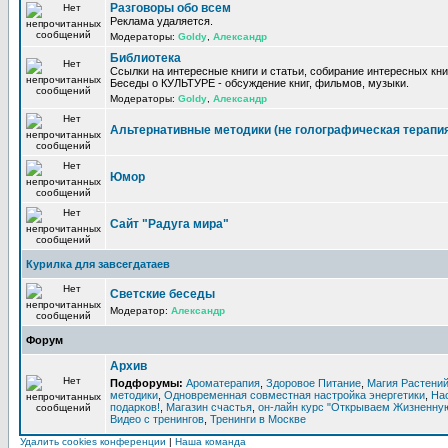
Разговоры обо всем
Реклама удаляется.
Модераторы:
Goldy
,
Александр
Библиотека
Ссылки на интересные книги и статьи, собирание интересных кни
Беседы о КУЛЬТУРЕ - обсуждение книг, фильмов, музыки.
Модераторы:
Goldy
,
Александр
Альтернативные методики (не голографическая терапи
Юмор
Сайт "Радуга мира"
Курилка для завсегдатаев
Светские беседы
Модератор:
Александр
Форум
Архив
Подфорумы:
Ароматерапия
,
Здоровое Питание
,
Магия Растени
методики
,
Одновременная совместная настройка энергетики
,
На
подарков!
,
Магазин счастья
,
он-лайн курс "Открываем Жизненную
Видео с тренингов
,
Тренинги в Москве
Удалить cookies конференции
|
Наша команда