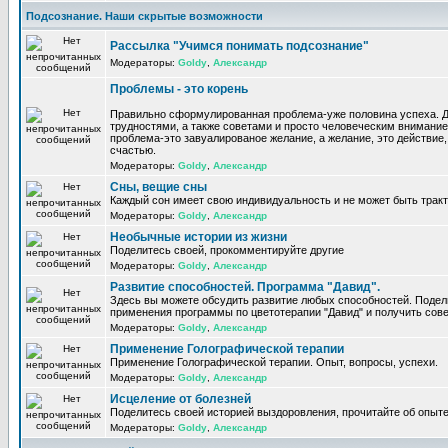
Подсознание. Наши скрытые возможности
Рассылка "Учимся понимать подсознание"
Модераторы:
Goldy
,
Александр
Проблемы - это корень
Правильно сформулированная проблема-уже половина успеха. 
трудностями, а также советами и просто человеческим внимание
проблема-это завуалированое желание, а желание, это действие, 
счастью.
Модераторы:
Goldy
,
Александр
Сны, вещие сны
Каждый сон имеет свою индивидуальность и не может быть трак
Модераторы:
Goldy
,
Александр
Необычные истории из жизни
Поделитесь своей, прокомментируйте другие
Модераторы:
Goldy
,
Александр
Развитие способностей. Программа "Давид".
Здесь вы можете обсудить развитие любых способностей. Поде
применения программы по цветотерапии "Давид" и получить сов
Модераторы:
Goldy
,
Александр
Применение Голографической терапии
Применение Голографической терапии. Опыт, вопросы, успехи.
Модераторы:
Goldy
,
Александр
Исцеление от болезней
Поделитесь своей историей выздоровления, прочитайте об опыте
Модераторы:
Goldy
,
Александр