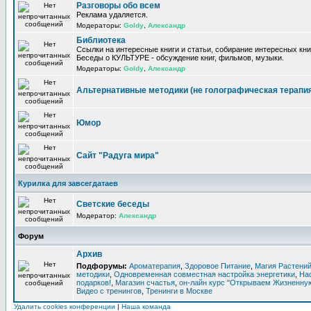
Разговоры обо всем
Реклама удаляется.
Модераторы:
Goldy
,
Александр
Библиотека
Ссылки на интересные книги и статьи, собирание интересных кни
Беседы о КУЛЬТУРЕ - обсуждение книг, фильмов, музыки.
Модераторы:
Goldy
,
Александр
Альтернативные методики (не голографическая терапи
Юмор
Сайт "Радуга мира"
Курилка для завсегдатаев
Светские беседы
Модератор:
Александр
Форум
Архив
Подфорумы:
Ароматерапия
,
Здоровое Питание
,
Магия Растени
методики
,
Одновременная совместная настройка энергетики
,
На
подарков!
,
Магазин счастья
,
он-лайн курс "Открываем Жизненную
Видео с тренингов
,
Тренинги в Москве
Удалить cookies конференции
|
Наша команда