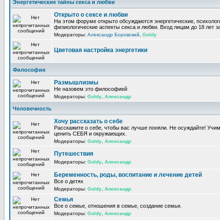
Энергетические тайны секса и любви
Открыто о сексе и любви
На этом форуме открыто обсуждаются энергетические, психолог
физиологические аспекты секса и любви. Вход лицам до 18 лет з
Модераторы:
Александр Боровский
,
Goldy
Цветовая настройка энергетики
Философия
Размышлизмы
Не назовем это философией
Модераторы:
Goldy
,
Александр
Человечность
Хочу рассказать о себе
Расскажите о себе, чтобы вас лучше поняли. Не осуждайте! Учи
ценить СЕБЯ и окружающих.
Модераторы:
Goldy
,
Александр
Путешествия
Модераторы:
Goldy
,
Александр
Беременность, роды, воспитание и лечение детей
Все о детях
Модераторы:
Goldy
,
Александр
Семья
Все о семье, отношения в семье, создание семьи.
Модераторы:
Goldy
,
Александр