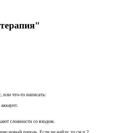
отерапия"
, или что-то написать:
 аккаунт.
кают сложности со входом.
елаю новый пароль. Если не найду, то см.п.2