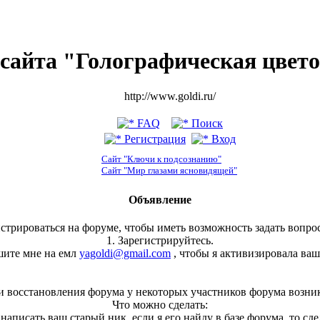
сайта "Голографическая цвет
http://www.goldi.ru/
FAQ
Поиск
Регистрация
Вход
Сайт "Ключи к подсознанию"
Сайт "Мир глазами ясновидящей"
Объявление
стрироваться на форуме, чтобы иметь возможность задать вопрос
1. Зарегистрируйтесь.
шите мне на емл
yagoldi@gmail.com
, чтобы я активизировала ваш
и восстановления форума у некоторых участников форума возни
Что можно сделать:
, написать ваш старый ник, если я его найду в базе форума, то сд