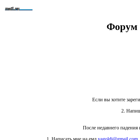
Форум 
Если вы хотите зареги
2. Напи
После недавнего падения 
1. Написать мне на емл
yagoldi@gmail.com