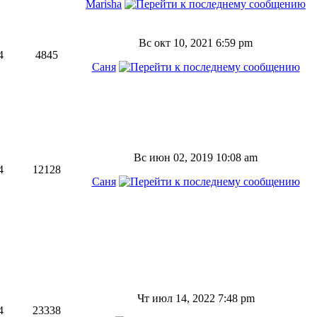
Marisha
Вс окт 10, 2021 6:59 pm
4
4845
Саня
Вс июн 02, 2019 10:08 am
4
12128
Саня
Чт июл 14, 2022 7:48 pm
4
23338