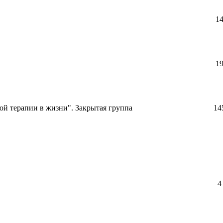
1
1
й терапии в жизни". Закрытая группа
14
4