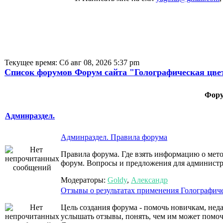
Текущее время: Сб авг 08, 2026 5:37 pm
Список форумов Форум сайта "Голографическая цве
Фор
Админраздел.
Админраздел. Правила форума
Правила форума. Где взять информацию о мето
форум. Вопросы и предложения для админист
Модераторы:
Goldy
,
Александр
Отзывы о результатах применения Голографиче
Цель создания форума - помочь новичкам, нед
услышать отзывы, понять, чем им может помо