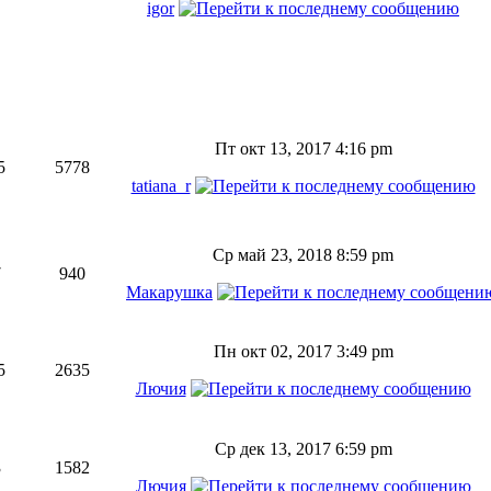
igor
Пт окт 13, 2017 4:16 pm
5
5778
tatiana_r
Ср май 23, 2018 8:59 pm
7
940
Макарушка
Пн окт 02, 2017 3:49 pm
5
2635
Лючия
Ср дек 13, 2017 6:59 pm
3
1582
Лючия