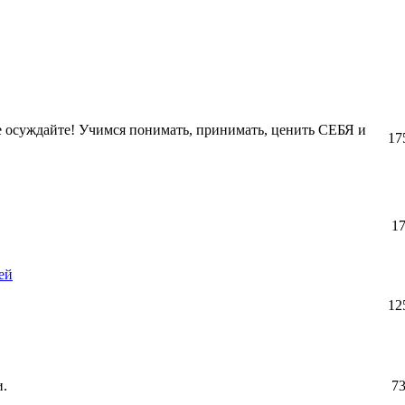
Не осуждайте! Учимся понимать, принимать, ценить СЕБЯ и
17
1
ей
12
и.
7