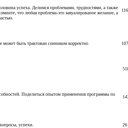
ловина успеха. Делимся проблемами, трудностями, а также
11
омните, что любая проблема-это завуалированое желание, а
частью.
е может быть трактован сонником корректно
10
51
особностей. Поделиться опытом применения программы по
14
вопросы, успехи.
26