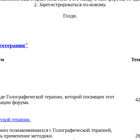
2. Зарегистрироваться по-новому.
Голди.
тотерапия"
ум
Те
де Голографической терапии, которой посвящен этот
4
рации форума.
ской терапии.
авно познакомившихся с Голографической терапией,
чь применение методики.
2