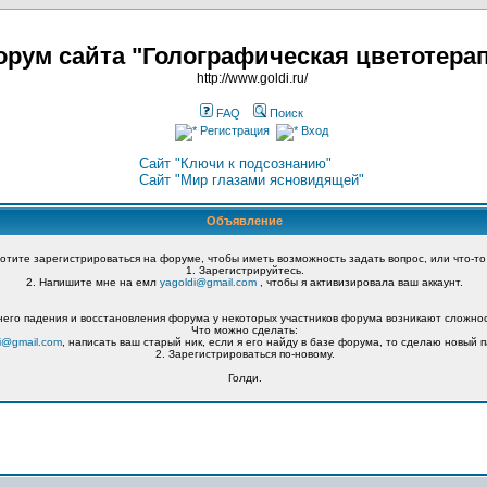
рум сайта "Голографическая цветотера
http://www.goldi.ru/
FAQ
Поиск
Регистрация
Вход
Сайт "Ключи к подсознанию"
Сайт "Мир глазами ясновидящей"
Объявление
хотите зарегистрироваться на форуме, чтобы иметь возможность задать вопрос, или что-то
1. Зарегистрируйтесь.
2. Напишите мне на емл
yagoldi@gmail.com
, чтобы я активизировала ваш аккаунт.
его падения и восстановления форума у некоторых участников форума возникают сложнос
Что можно сделать:
i@gmail.com
, написать ваш старый ник, если я его найду в базе форума, то сделаю новый п
2. Зарегистрироваться по-новому.
Голди.