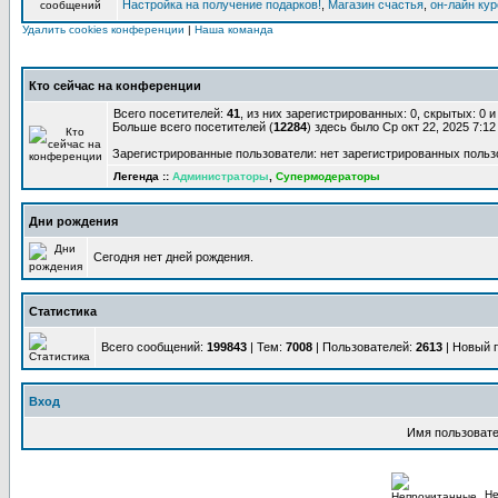
Настройка на получение подарков!
,
Магазин счастья
,
он-лайн ку
Удалить cookies конференции
|
Наша команда
Кто сейчас на конференции
Всего посетителей:
41
, из них зарегистрированных: 0, скрытых: 0 
Больше всего посетителей (
12284
) здесь было Ср окт 22, 2025 7:1
Зарегистрированные пользователи: нет зарегистрированных польз
Легенда ::
Администраторы
,
Супермодераторы
Дни рождения
Сегодня нет дней рождения.
Статистика
Всего сообщений:
199843
| Тем:
7008
| Пользователей:
2613
| Новый 
Вход
Имя пользовате
Не