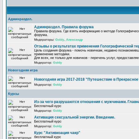
Админраздел.
Админраздел. Правила форума
Правила форума. Где взять информацию о методе Голографическ
форума.
Модераторы:
Goldy
,
Александр
Отзывы о результатах применения Голографической те
Цель создания форума - помочь новичкам, недавно познакомивш
применение методики.
Для всех, не только для новичков - перечень услуг, предоставля
Модератор:
Goldy
Новогодняя игра
Новогодняя игра 2017-2018 "Путешествие в Прекрасно
Модератор:
Goldy
Курсы
Из-за чего разрушаются отношения с мужчинами. Главная
Бесплатный курс
Модератор:
Goldy
Активация сексуальной энергии. Введение.
Бесплатный курс
Модератор:
Goldy
Курс "Активизация чакр"
бесплатный курс