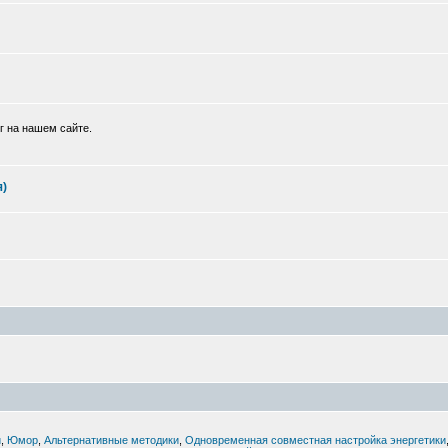
г на нашем сайте.
я)
й
,
Юмор
,
Альтернативные методики
,
Одновременная совместная настройка энергетики