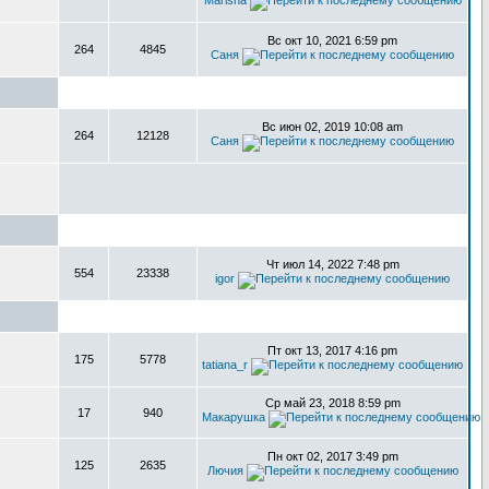
Marisha
Вс окт 10, 2021 6:59 pm
264
4845
Саня
Вс июн 02, 2019 10:08 am
264
12128
Саня
Чт июл 14, 2022 7:48 pm
554
23338
igor
Пт окт 13, 2017 4:16 pm
175
5778
tatiana_r
Ср май 23, 2018 8:59 pm
17
940
Макарушка
Пн окт 02, 2017 3:49 pm
125
2635
Лючия