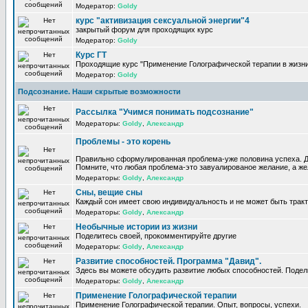
Модератор:
Goldy
курс "активизация сексуальной энергии"4
закрытый форум для проходящих курс
Модератор:
Goldy
Курс ГТ
Проходящие курс "Применение Голографической терапии в жизни
Модератор:
Goldy
Подсознание. Наши скрытые возможности
Рассылка "Учимся понимать подсознание"
Модераторы:
Goldy
,
Александр
Проблемы - это корень
Правильно сформулированная проблема-уже половина успеха. Д
Помните, что любая проблема-это завуалированое желание, а жел
Модераторы:
Goldy
,
Александр
Сны, вещие сны
Каждый сон имеет свою индивидуальность и не может быть трак
Модераторы:
Goldy
,
Александр
Необычные истории из жизни
Поделитесь своей, прокомментируйте другие
Модераторы:
Goldy
,
Александр
Развитие способностей. Программа "Давид".
Здесь вы можете обсудить развитие любых способностей. Подел
Модераторы:
Goldy
,
Александр
Применение Голографической терапии
Применение Голографической терапии. Опыт, вопросы, успехи.