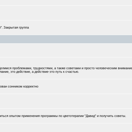
". Закрытая группа
елимся проблемами, трудностями, а также советами и просто человеческим внимани
ание, это действие, а действие-это путь к счастью.
тован сонником корректно
иться опытом применения программы по цветотерапии "Давид" и получить советы.