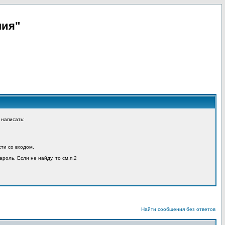
пия"
 написать:
ти со входом.
ароль. Если не найду, то см.п.2
Найти сообщения без ответов