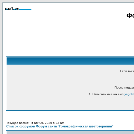
Фо
Если вы 
После недавн
1. Написать мне на емл
yagold
Текущее время: Чт авг 06, 2026 5:23 am
Список форумов Форум сайта "Голографическая цветотерапия"