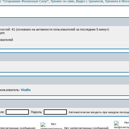
рс "Открываем Жизненную Силу!"
,
Тренинг он-лайн
,
Видео с тренингов
,
Тренинги в Мос
и гостей: 41 (основано на активности пользователей за последние 5 минут)
2 pm
ователей
пользователь:
VitaRa
ля:
Пароль:
Автоматически входить при каждом посещ
прочитанные сообщения
Нет непрочитанных сообщений