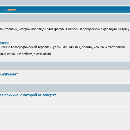
Форум
ой терапии, которой посвящен этот форум. Вопросы и предложения для администрац
рапии.
ихся с Голографической терапией, услышать отзывы, понять, чем им может помочь
емых на наших сайтах, с отзывами.
е Будущее"
 причина, о которой не говорят.