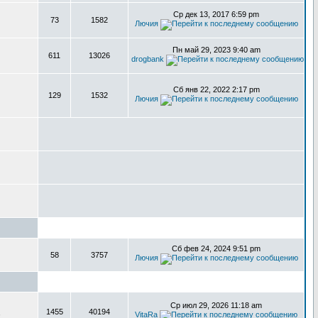
Ср дек 13, 2017 6:59 pm
73
1582
Лючия
Пн май 29, 2023 9:40 am
611
13026
drogbank
Сб янв 22, 2022 2:17 pm
129
1532
Лючия
Сб фев 24, 2024 9:51 pm
58
3757
Лючия
Ср июл 29, 2026 11:18 am
1455
40194
,
VitaRa