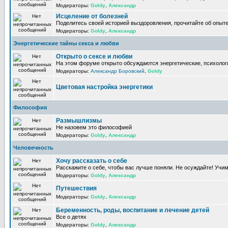
Модераторы:
Goldy
,
Александр
Исцеление от болезней
Поделитесь своей историей выздоровления, прочитайте об опыте
Модераторы:
Goldy
,
Александр
Энергетические тайны секса и любви
Открыто о сексе и любви
На этом форуме открыто обсуждаются энергетические, психологи
Модераторы:
Александр Боровский
,
Goldy
Цветовая настройка энергетики
Философия
Размышлизмы
Не назовем это философией
Модераторы:
Goldy
,
Александр
Человечность
Хочу рассказать о себе
Расскажите о себе, чтобы вас лучше поняли. Не осуждайте! Учи
Модераторы:
Goldy
,
Александр
Путешествия
Модераторы:
Goldy
,
Александр
Беременность, роды, воспитание и лечение детей
Все о детях
Модераторы:
Goldy
,
Александр