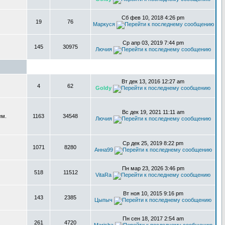
Сб фев 10, 2018 4:26 pm
19
76
Маркуся
Ср апр 03, 2019 7:44 pm
145
30975
Лючия
Вт дек 13, 2016 12:27 am
4
62
Goldy
Вс дек 19, 2021 11:11 am
ем.
1163
34548
Лючия
Ср дек 25, 2019 8:22 pm
1071
8280
Анна99
Пн мар 23, 2026 3:46 pm
518
11512
VitaRa
Вт ноя 10, 2015 9:16 pm
143
2385
Цыпыч
Пн сен 18, 2017 2:54 am
261
4720