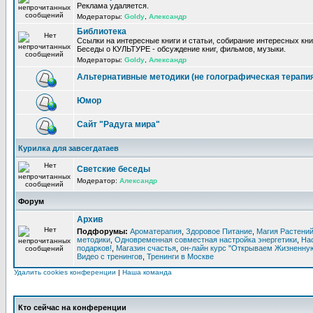
Реклама удаляется.
Модераторы:
Goldy
,
Александр
Библиотека
Ссылки на интересные книги и статьи, собирание интересных кни
Беседы о КУЛЬТУРЕ - обсуждение книг, фильмов, музыки.
Модераторы:
Goldy
,
Александр
Альтернативные методики (не голографическая терапи
Юмор
Сайт "Радуга мира"
Курилка для завсегдатаев
Светские беседы
Модератор:
Александр
Форум
Архив
Подфорумы:
Ароматерапия
,
Здоровое Питание
,
Магия Растени
методики
,
Одновременная совместная настройка энергетики
,
На
подарков!
,
Магазин счастья
,
он-лайн курс "Открываем Жизненную
Видео с тренингов
,
Тренинги в Москве
Удалить cookies конференции
|
Наша команда
Кто сейчас на конференции