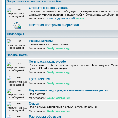
Энергетические тайны секса и любви
Открыто о сексе и любви
На этом форуме открыто обсуждаются энергетические, психолог
физиологические аспекты секса и любви. Вход лицам до 18 лет з
Модераторы:
Александр Боровский
,
Goldy
Цветовая настройка энергетики
Философия
Размышлизмы
Не назовем это философией
Модераторы:
Goldy
,
Александр
Человечность
Хочу рассказать о себе
Расскажите о себе, чтобы вас лучше поняли. Не осуждайте! Учи
ценить СЕБЯ и окружающих.
Модераторы:
Goldy
,
Александр
Путешествия
Модераторы:
Goldy
,
Александр
Беременность, роды, воспитание и лечение детей
Все о детях
Модераторы:
Goldy
,
Александр
Семья
Все о семье, отношения в семье, создание семьи.
Модераторы:
Goldy
,
Александр
Разговоры обо всем