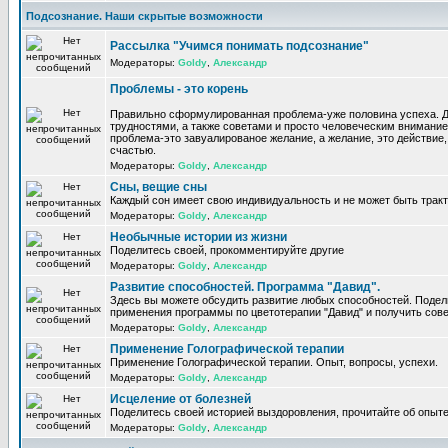
Подсознание. Наши скрытые возможности
Рассылка "Учимся понимать подсознание"
Модераторы:
Goldy
,
Александр
Проблемы - это корень
Правильно сформулированная проблема-уже половина успеха. 
трудностями, а также советами и просто человеческим внимание
проблема-это завуалированое желание, а желание, это действие, 
счастью.
Модераторы:
Goldy
,
Александр
Сны, вещие сны
Каждый сон имеет свою индивидуальность и не может быть трак
Модераторы:
Goldy
,
Александр
Необычные истории из жизни
Поделитесь своей, прокомментируйте другие
Модераторы:
Goldy
,
Александр
Развитие способностей. Программа "Давид".
Здесь вы можете обсудить развитие любых способностей. Поде
применения программы по цветотерапии "Давид" и получить сов
Модераторы:
Goldy
,
Александр
Применение Голографической терапии
Применение Голографической терапии. Опыт, вопросы, успехи.
Модераторы:
Goldy
,
Александр
Исцеление от болезней
Поделитесь своей историей выздоровления, прочитайте об опыте
Модераторы:
Goldy
,
Александр