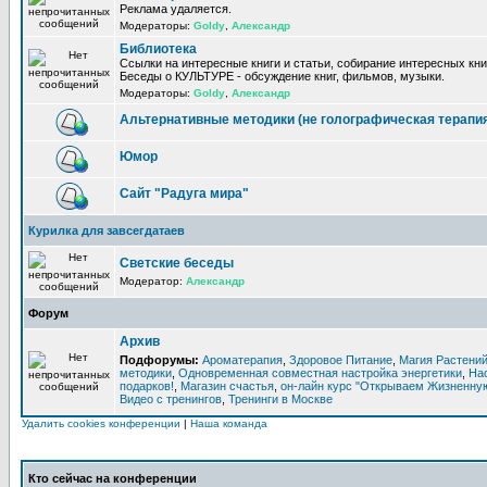
Реклама удаляется.
Модераторы:
Goldy
,
Александр
Библиотека
Ссылки на интересные книги и статьи, собирание интересных кни
Беседы о КУЛЬТУРЕ - обсуждение книг, фильмов, музыки.
Модераторы:
Goldy
,
Александр
Альтернативные методики (не голографическая терапи
Юмор
Сайт "Радуга мира"
Курилка для завсегдатаев
Светские беседы
Модератор:
Александр
Форум
Архив
Подфорумы:
Ароматерапия
,
Здоровое Питание
,
Магия Растени
методики
,
Одновременная совместная настройка энергетики
,
На
подарков!
,
Магазин счастья
,
он-лайн курс "Открываем Жизненную
Видео с тренингов
,
Тренинги в Москве
Удалить cookies конференции
|
Наша команда
Кто сейчас на конференции