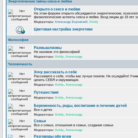
Энергетические тайны секса и любви
Открыто о сексе и любви
На этом форуме открыто обсуждаются энергетические, психолог
физиологические аспекты секса и любви. Вход лицам до 18 лет з
Модераторы:
Александр Боровский
,
Goldy
Цветовая настройка энергетики
Философия
Размышлизмы
Не назовем это философией
Модераторы:
Goldy
,
Александр
Человечность
Хочу рассказать о себе
Расскажите о себе, чтобы вас лучше поняли. Не осуждайте! Учи
ценить СЕБЯ и окружающих.
Модераторы:
Goldy
,
Александр
Путешествия
Модераторы:
Goldy
,
Александр
Беременность, роды, воспитание и лечение детей
Все о детях
Модераторы:
Goldy
,
Александр
Семья
Все о семье, отношения в семье, создание семьи.
Модераторы:
Goldy
,
Александр
Разговоры обо всем