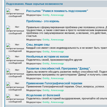
Подсознание. Наши скрытые возможности
Рассылка "Учимся понимать подсознание"
Модераторы:
Goldy
,
Александр
Проблемы - это корень
Правильно сформулированная проблема-уже половина успеха. 
трудностями, а также советами и просто человеческим внимание
проблема-это завуалированое желание, а желание, это действие, 
счастью.
Модераторы:
Goldy
,
Александр
Сны, вещие сны
Каждый сон имеет свою индивидуальность и не может быть трак
Модераторы:
Goldy
,
Александр
Необычные истории из жизни
Поделитесь своей, прокомментируйте другие
Модераторы:
Goldy
,
Александр
Развитие способностей. Программа "Давид".
Здесь вы можете обсудить развитие любых способностей. Поде
применения программы по цветотерапии "Давид" и получить сов
Модераторы:
Goldy
,
Александр
Применение Голографической терапии
Применение Голографической терапии. Опыт, вопросы, успехи.
Модераторы:
Goldy
,
Александр
Исцеление от болезней
Поделитесь своей историей выздоровления, прочитайте об опыте
Модераторы:
Goldy
,
Александр