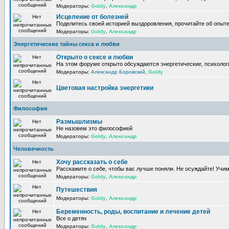
Модераторы:
Goldy
,
Александр
Исцеление от болезней
Поделитесь своей историей выздоровления, прочитайте об опыте
Модераторы:
Goldy
,
Александр
Энергетические тайны секса и любви
Открыто о сексе и любви
На этом форуме открыто обсуждаются энергетические, психологи
Модераторы:
Александр Боровский
,
Goldy
Цветовая настройка энергетики
Философия
Размышлизмы
Не назовем это философией
Модераторы:
Goldy
,
Александр
Человечность
Хочу рассказать о себе
Расскажите о себе, чтобы вас лучше поняли. Не осуждайте! Учи
Модераторы:
Goldy
,
Александр
Путешествия
Модераторы:
Goldy
,
Александр
Беременность, роды, воспитание и лечение детей
Все о детях
Модераторы:
Goldy
,
Александр