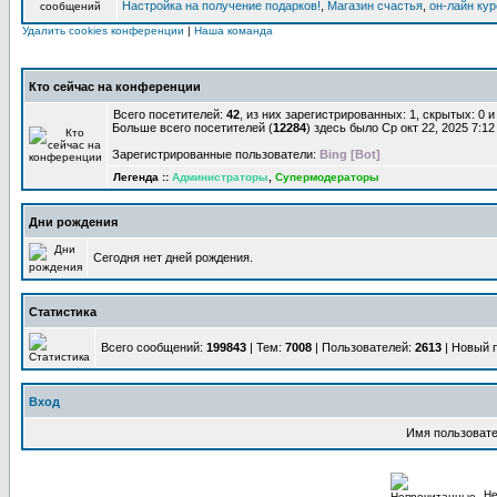
Настройка на получение подарков!
,
Магазин счастья
,
он-лайн ку
Удалить cookies конференции
|
Наша команда
Кто сейчас на конференции
Всего посетителей:
42
, из них зарегистрированных: 1, скрытых: 0 
Больше всего посетителей (
12284
) здесь было Ср окт 22, 2025 7:1
Зарегистрированные пользователи:
Bing [Bot]
Легенда ::
Администраторы
,
Супермодераторы
Дни рождения
Сегодня нет дней рождения.
Статистика
Всего сообщений:
199843
| Тем:
7008
| Пользователей:
2613
| Новый 
Вход
Имя пользовате
Не