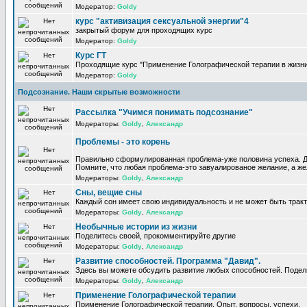
Модератор:
Goldy
курс "активизация сексуальной энергии"4
закрытый форум для проходящих курс
Модератор:
Goldy
Курс ГТ
Проходящие курс "Применение Голографической терапии в жизни
Модератор:
Goldy
Подсознание. Наши скрытые возможности
Рассылка "Учимся понимать подсознание"
Модераторы:
Goldy
,
Александр
Проблемы - это корень
Правильно сформулированная проблема-уже половина успеха. Д
Помните, что любая проблема-это завуалированое желание, а жел
Модераторы:
Goldy
,
Александр
Сны, вещие сны
Каждый сон имеет свою индивидуальность и не может быть трак
Модераторы:
Goldy
,
Александр
Необычные истории из жизни
Поделитесь своей, прокомментируйте другие
Модераторы:
Goldy
,
Александр
Развитие способностей. Программа "Давид".
Здесь вы можете обсудить развитие любых способностей. Подел
Модераторы:
Goldy
,
Александр
Применение Голографической терапии
Применение Голографической терапии. Опыт, вопросы, успехи.