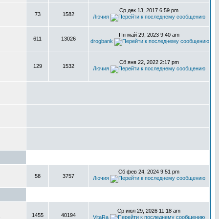
Ср дек 13, 2017 6:59 pm
73
1582
Лючия
Пн май 29, 2023 9:40 am
611
13026
drogbank
Сб янв 22, 2022 2:17 pm
129
1532
Лючия
Сб фев 24, 2024 9:51 pm
58
3757
Лючия
Ср июл 29, 2026 11:18 am
1455
40194
,
VitaRa