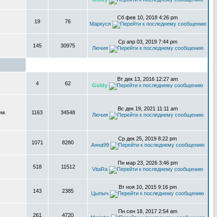
Сб фев 10, 2018 4:26 pm
19
76
Маркуся
Ср апр 03, 2019 7:44 pm
145
30975
Лючия
Вт дек 13, 2016 12:27 am
4
62
Goldy
Вс дек 19, 2021 11:11 am
ем.
1163
34548
Лючия
Ср дек 25, 2019 8:22 pm
1071
8280
Анна99
Пн мар 23, 2026 3:46 pm
518
11512
VitaRa
Вт ноя 10, 2015 9:16 pm
143
2385
Цыпыч
Пн сен 18, 2017 2:54 am
261
4720