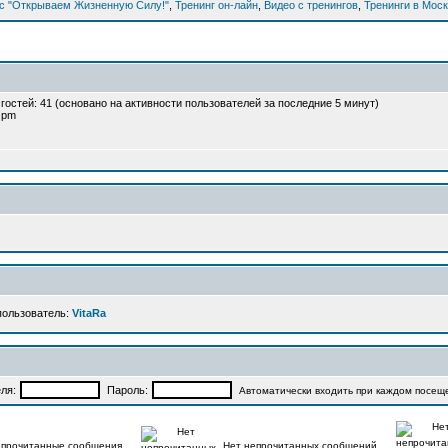
рс "Открываем Жизненную Силу!"
,
Тренинг он-лайн
,
Видео с тренингов
,
Тренинги в Мос
и гостей: 41 (основано на активности пользователей за последние 5 минут)
2 pm
пользователь:
VitaRa
ля:
Пароль:
Автоматически входить при каждом посещ
прочитанные сообщения
Нет непрочитанных сообщений