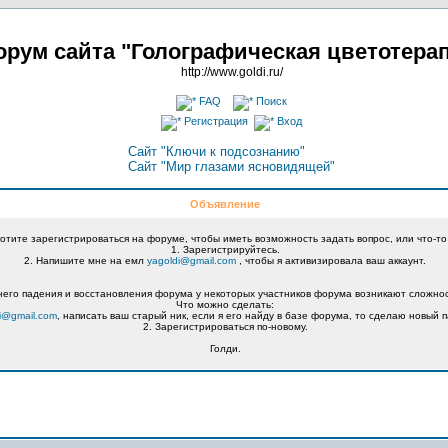
рум сайта "Голографическая цветотера
http://www.goldi.ru/
FAQ
Поиск
Регистрация
Вход
Сайт "Ключи к подсознанию"
Сайт "Мир глазами ясновидящей"
Объявление
хотите зарегистрироваться на форуме, чтобы иметь возможность задать вопрос, или что-то
1. Зарегистрируйтесь.
2. Напишите мне на емл
yagoldi@gmail.com
, чтобы я активизировала ваш аккаунт.
его падения и восстановления форума у некоторых участников форума возникают сложнос
Что можно сделать:
i@gmail.com
, написать ваш старый ник, если я его найду в базе форума, то сделаю новый п
2. Зарегистрироваться по-новому.
Голди.