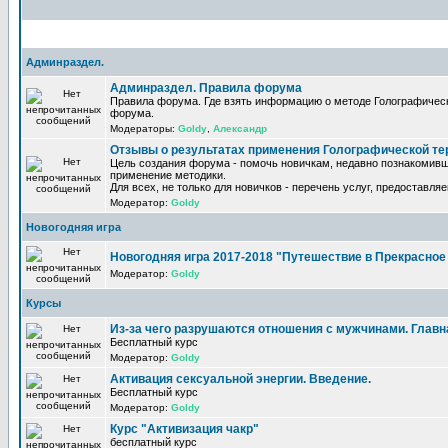
Админраздел.
Админраздел. Правила форума
Правила форума. Где взять информацию о методе Голографическ
форума.
Модераторы:
Goldy
,
Александр
Отзывы о результатах применения Голографической те
Цель создания форума - помочь новичкам, недавно познакомивш
применение методики.
Для всех, не только для новичков - перечень услуг, предоставля
Модератор:
Goldy
Новогодняя игра
Новогодняя игра 2017-2018 "Путешествие в Прекрасно
Модератор:
Goldy
Курсы
Из-за чего разрушаются отношения с мужчинами. Главная
Бесплатный курс
Модератор:
Goldy
Активация сексуальной энергии. Введение.
Бесплатный курс
Модератор:
Goldy
Курс "Активизация чакр"
бесплатный курс