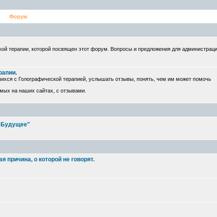
Форум
ой терапии, которой посвящен этот форум. Вопросы и предложения для администрац
рапии.
ихся с Голографической терапией, услышать отзывы, понять, чем им может помочь
емых на наших сайтах, с отзывами.
е Будущее"
 причина, о которой не говорят.