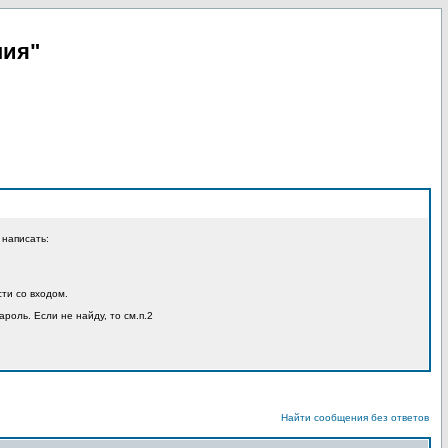
пия"
 написать:
ти со входом.
ароль. Если не найду, то см.п.2
Найти сообщения без ответов