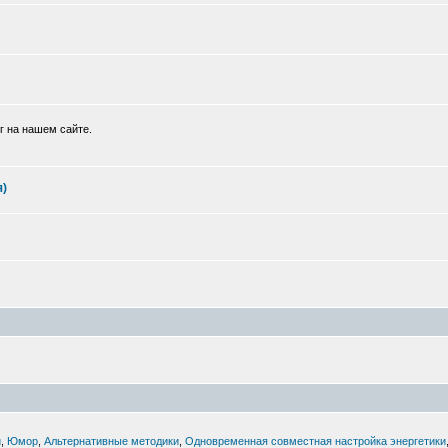
г на нашем сайте.
я)
й
,
Юмор
,
Альтернативные методики
,
Одновременная совместная настройка энергетики