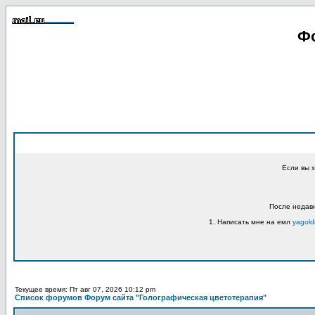
Фо
Если вы 
После недавн
1. Написать мне на емл
yagold
Текущее время: Пт авг 07, 2026 10:12 pm
Список форумов Форум сайта "Голографическая цветотерапия"