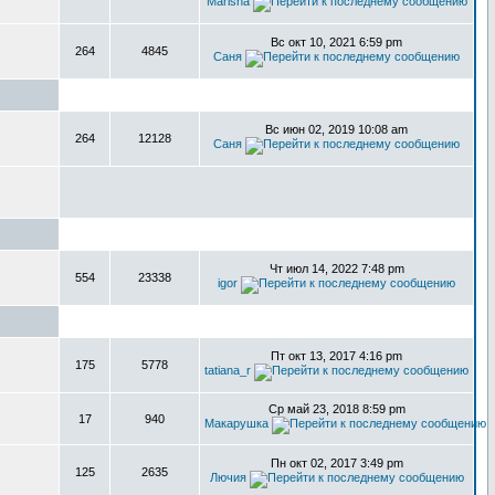
Marisha
Вс окт 10, 2021 6:59 pm
264
4845
Саня
Вс июн 02, 2019 10:08 am
264
12128
Саня
Чт июл 14, 2022 7:48 pm
554
23338
igor
Пт окт 13, 2017 4:16 pm
175
5778
tatiana_r
Ср май 23, 2018 8:59 pm
17
940
Макарушка
Пн окт 02, 2017 3:49 pm
125
2635
Лючия