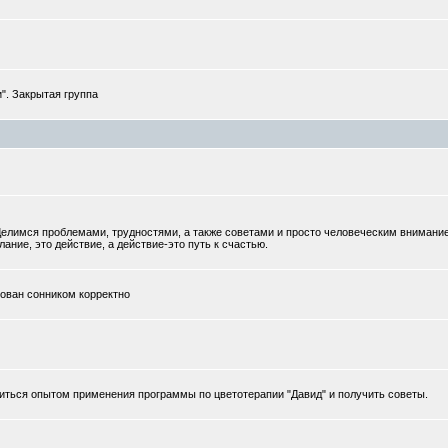
". Закрытая группа
елимся проблемами, трудностями, а также советами и просто человеческим внимани
ание, это действие, а действие-это путь к счастью.
тован сонником корректно
иться опытом применения программы по цветотерапии "Давид" и получить советы.