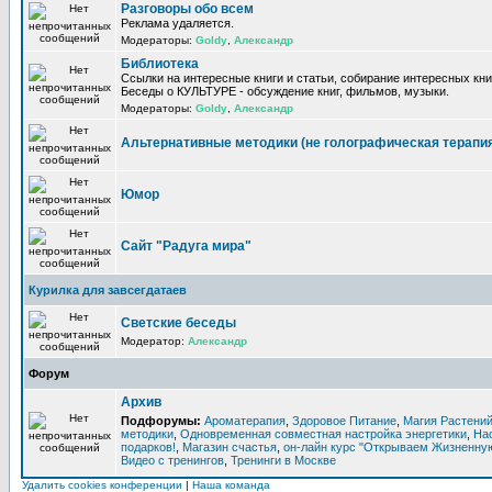
Разговоры обо всем
Реклама удаляется.
Модераторы:
Goldy
,
Александр
Библиотека
Ссылки на интересные книги и статьи, собирание интересных кни
Беседы о КУЛЬТУРЕ - обсуждение книг, фильмов, музыки.
Модераторы:
Goldy
,
Александр
Альтернативные методики (не голографическая терапи
Юмор
Сайт "Радуга мира"
Курилка для завсегдатаев
Светские беседы
Модератор:
Александр
Форум
Архив
Подфорумы:
Ароматерапия
,
Здоровое Питание
,
Магия Растени
методики
,
Одновременная совместная настройка энергетики
,
На
подарков!
,
Магазин счастья
,
он-лайн курс "Открываем Жизненную
Видео с тренингов
,
Тренинги в Москве
Удалить cookies конференции
|
Наша команда