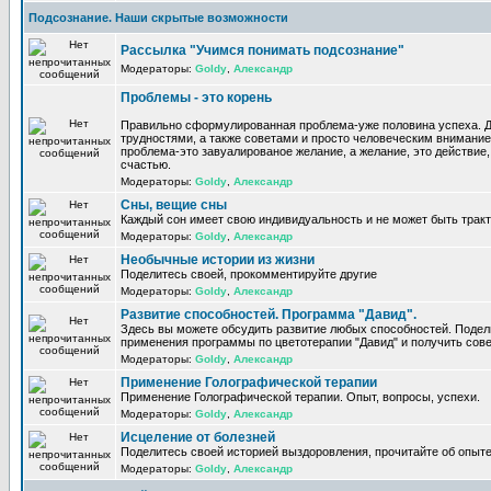
Подсознание. Наши скрытые возможности
Рассылка "Учимся понимать подсознание"
Модераторы:
Goldy
,
Александр
Проблемы - это корень
Правильно сформулированная проблема-уже половина успеха. 
трудностями, а также советами и просто человеческим внимание
проблема-это завуалированое желание, а желание, это действие, 
счастью.
Модераторы:
Goldy
,
Александр
Сны, вещие сны
Каждый сон имеет свою индивидуальность и не может быть трак
Модераторы:
Goldy
,
Александр
Необычные истории из жизни
Поделитесь своей, прокомментируйте другие
Модераторы:
Goldy
,
Александр
Развитие способностей. Программа "Давид".
Здесь вы можете обсудить развитие любых способностей. Поде
применения программы по цветотерапии "Давид" и получить сов
Модераторы:
Goldy
,
Александр
Применение Голографической терапии
Применение Голографической терапии. Опыт, вопросы, успехи.
Модераторы:
Goldy
,
Александр
Исцеление от болезней
Поделитесь своей историей выздоровления, прочитайте об опыте
Модераторы:
Goldy
,
Александр