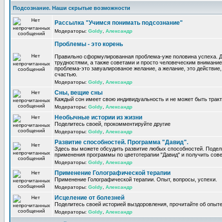
Подсознание. Наши скрытые возможности
Рассылка "Учимся понимать подсознание"
Модераторы:
Goldy
,
Александр
Проблемы - это корень
Правильно сформулированная проблема-уже половина успеха. 
трудностями, а также советами и просто человеческим внимание
проблема-это завуалированое желание, а желание, это действие, 
счастью.
Модераторы:
Goldy
,
Александр
Сны, вещие сны
Каждый сон имеет свою индивидуальность и не может быть трак
Модераторы:
Goldy
,
Александр
Необычные истории из жизни
Поделитесь своей, прокомментируйте другие
Модераторы:
Goldy
,
Александр
Развитие способностей. Программа "Давид".
Здесь вы можете обсудить развитие любых способностей. Поде
применения программы по цветотерапии "Давид" и получить сов
Модераторы:
Goldy
,
Александр
Применение Голографической терапии
Применение Голографической терапии. Опыт, вопросы, успехи.
Модераторы:
Goldy
,
Александр
Исцеление от болезней
Поделитесь своей историей выздоровления, прочитайте об опыте
Модераторы:
Goldy
,
Александр