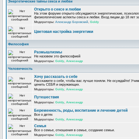
Энергетические тайны секса и любви
Открыто о сексе и любви
На этом форуме открыто обсуждаются энергетические, психолог
физиологические аспекты секса и любви. Вход лицам до 18 лет з
Модераторы:
Александр Боровский
,
Goldy
Цветовая настройка энергетики
Философия
Размышлизмы
Не назовем это философией
Модераторы:
Goldy
,
Александр
Человечность
Хочу рассказать о себе
Расскажите о себе, чтобы вас лучше поняли. Не осуждайте! Учи
ценить СЕБЯ и окружающих.
Модераторы:
Goldy
,
Александр
Путешествия
Модераторы:
Goldy
,
Александр
Беременность, роды, воспитание и лечение детей
Все о детях
Модераторы:
Goldy
,
Александр
Семья
Все о семье, отношения в семье, создание семьи.
Модераторы:
Goldy
,
Александр