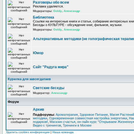
Разговоры обо всем
Реклама удаляется.
Модераторы:
Goldy
,
Александр
Библиотека
Ссылки на интересные книги и статьи, собирание интересных кни
Беседы о КУЛЬТУРЕ - обсуждение книг, фильмов, музыки.
Модераторы:
Goldy
,
Александр
Альтернативные методики (не голографическая терапи
Юмор
Сайт "Радуга мира"
Курилка для завсегдатаев
Светские беседы
Модератор:
Александр
Форум
Архив
Подфорумы:
Ароматерапия
,
Здоровое Питание
,
Магия Растени
методики
,
Одновременная совместная настройка энергетики
,
На
подарков!
,
Магазин счастья
,
он-лайн курс "Открываем Жизненную
Видео с тренингов
,
Тренинги в Москве
Удалить cookies конференции
|
Наша команда