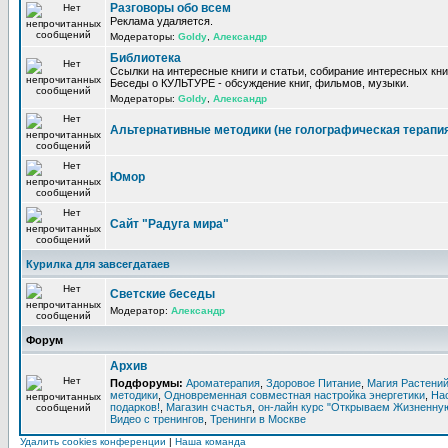
Разговоры обо всем
Реклама удаляется.
Модераторы:
Goldy
,
Александр
Библиотека
Ссылки на интересные книги и статьи, собирание интересных кни
Беседы о КУЛЬТУРЕ - обсуждение книг, фильмов, музыки.
Модераторы:
Goldy
,
Александр
Альтернативные методики (не голографическая терапи
Юмор
Сайт "Радуга мира"
Курилка для завсегдатаев
Светские беседы
Модератор:
Александр
Форум
Архив
Подфорумы:
Ароматерапия
,
Здоровое Питание
,
Магия Растени
методики
,
Одновременная совместная настройка энергетики
,
На
подарков!
,
Магазин счастья
,
он-лайн курс "Открываем Жизненную
Видео с тренингов
,
Тренинги в Москве
Удалить cookies конференции
|
Наша команда