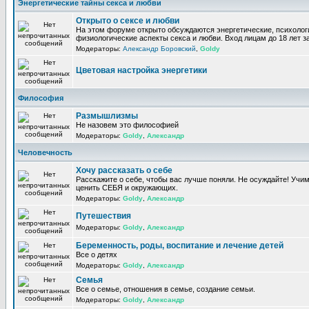
Энергетические тайны секса и любви
Открыто о сексе и любви
На этом форуме открыто обсуждаются энергетические, психолог
физиологические аспекты секса и любви. Вход лицам до 18 лет з
Модераторы:
Александр Боровский
,
Goldy
Цветовая настройка энергетики
Философия
Размышлизмы
Не назовем это философией
Модераторы:
Goldy
,
Александр
Человечность
Хочу рассказать о себе
Расскажите о себе, чтобы вас лучше поняли. Не осуждайте! Учи
ценить СЕБЯ и окружающих.
Модераторы:
Goldy
,
Александр
Путешествия
Модераторы:
Goldy
,
Александр
Беременность, роды, воспитание и лечение детей
Все о детях
Модераторы:
Goldy
,
Александр
Семья
Все о семье, отношения в семье, создание семьи.
Модераторы:
Goldy
,
Александр