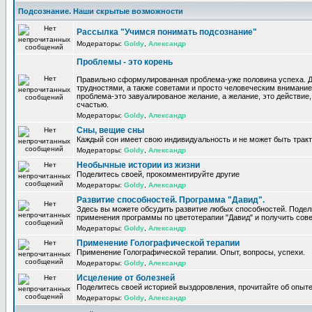
Подсознание. Наши скрытые возможности
Рассылка "Учимся понимать подсознание"
Модераторы:
Goldy
,
Александр
Проблемы - это корень
Правильно сформулированная проблема-уже половина успеха. 
трудностями, а также советами и просто человеческим внимание
проблема-это завуалированое желание, а желание, это действие, 
счастью.
Модераторы:
Goldy
,
Александр
Сны, вещие сны
Каждый сон имеет свою индивидуальность и не может быть трак
Модераторы:
Goldy
,
Александр
Необычные истории из жизни
Поделитесь своей, прокомментируйте другие
Модераторы:
Goldy
,
Александр
Развитие способностей. Программа "Давид".
Здесь вы можете обсудить развитие любых способностей. Поде
применения программы по цветотерапии "Давид" и получить сов
Модераторы:
Goldy
,
Александр
Применение Голографической терапии
Применение Голографической терапии. Опыт, вопросы, успехи.
Модераторы:
Goldy
,
Александр
Исцеление от болезней
Поделитесь своей историей выздоровления, прочитайте об опыте
Модераторы:
Goldy
,
Александр